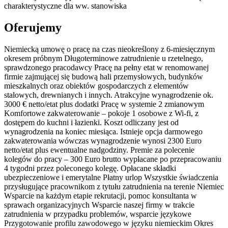
charakterystyczne dla ww. stanowiska
Oferujemy
Niemiecką umowę o pracę na czas nieokreślony z 6-miesięcznym
okresem próbnym Długoterminowe zatrudnienie u rzetelnego,
sprawdzonego pracodawcy Pracę na pełny etat w renomowanej
firmie zajmującej się budową hali przemysłowych, budynków
mieszkalnych oraz obiektów gospodarczych z elementów
stalowych, drewnianych i innych. Atrakcyjne wynagrodzenie ok.
3000 € netto/etat plus dodatki Pracę w systemie 2 zmianowym
Komfortowe zakwaterowanie – pokoje 1 osobowe z Wi-fi, z
dostępem do kuchni i łazienki. Koszt odliczany jest od
wynagrodzenia na koniec miesiąca. Istnieje opcja darmowego
zakwaterowania wówczas wynagrodzenie wynosi 2300 Euro
netto/etat plus ewentualne nadgodziny. Premie za polecenie
kolegów do pracy – 300 Euro brutto wypłacane po przepracowaniu
4 tygodni przez poleconego kolegę. Opłacane składki
ubezpieczeniowe i emerytalne Płatny urlop Wszystkie świadczenia
przysługujące pracownikom z tytułu zatrudnienia na terenie Niemiec
Wsparcie na każdym etapie rekrutacji, pomoc konsultanta w
sprawach organizacyjnych Wsparcie naszej firmy w trakcie
zatrudnienia w przypadku problemów, wsparcie językowe
Przygotowanie profilu zawodowego w języku niemieckim Okres