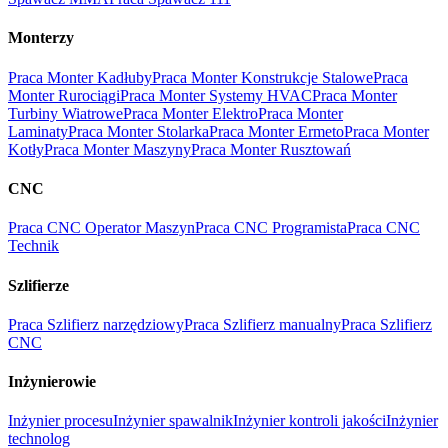
Monterzy
Praca Monter Kadłuby
Praca Monter Konstrukcje Stalowe
Praca
Monter Rurociągi
Praca Monter Systemy HVAC
Praca Monter
Turbiny Wiatrowe
Praca Monter Elektro
Praca Monter
Laminaty
Praca Monter Stolarka
Praca Monter Ermeto
Praca Monter
Kotły
Praca Monter Maszyny
Praca Monter Rusztowań
CNC
Praca CNC Operator Maszyn
Praca CNC Programista
Praca CNC
Technik
Szlifierze
Praca Szlifierz narzędziowy
Praca Szlifierz manualny
Praca Szlifierz
CNC
Inżynierowie
Inżynier procesu
Inżynier spawalnik
Inżynier kontroli jakości
Inżynier
technolog