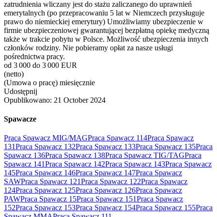
zatrudnienia wliczany jest do stażu zaliczanego do uprawnień
emerytalnych (po przepracowaniu 5 lat w Niemczech przysługuje
prawo do niemieckiej emerytury) Umożliwiamy ubezpieczenie w
firmie ubezpieczeniowej gwarantującej bezpłatną opiekę medyczną
także w trakcie pobytu w Polsce. Możliwość ubezpieczenia innych
członków rodziny. Nie pobieramy opłat za nasze usługi
pośrednictwa pracy.
od 3 000 do 3 000 EUR
(netto)
(Umowa o pracę) miesięcznie
Udostępnij
Opublikowano:
21 October 2024
Spawacze
Praca Spawacz MIG/MAG
Praca Spawacz 114
Praca Spawacz
131
Praca Spawacz 132
Praca Spawacz 133
Praca Spawacz 135
Praca
Spawacz 136
Praca Spawacz 138
Praca Spawacz TIG/TAG
Praca
Spawacz 141
Praca Spawacz 142
Praca Spawacz 143
Praca Spawacz
145
Praca Spawacz 146
Praca Spawacz 147
Praca Spawacz
SAW
Praca Spawacz 121
Praca Spawacz 122
Praca Spawacz
124
Praca Spawacz 125
Praca Spawacz 126
Praca Spawacz
PAW
Praca Spawacz 15
Praca Spawacz 151
Praca Spawacz
152
Praca Spawacz 153
Praca Spawacz 154
Praca Spawacz 155
Praca
Spawacz MMA
Praca Spawacz 111