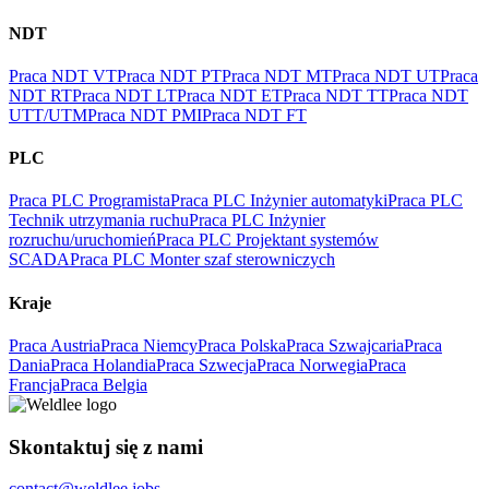
NDT
Praca NDT VT
Praca NDT PT
Praca NDT MT
Praca NDT UT
Praca
NDT RT
Praca NDT LT
Praca NDT ET
Praca NDT TT
Praca NDT
UTT/UTM
Praca NDT PMI
Praca NDT FT
PLC
Praca PLC Programista
Praca PLC Inżynier automatyki
Praca PLC
Technik utrzymania ruchu
Praca PLC Inżynier
rozruchu/uruchomień
Praca PLC Projektant systemów
SCADA
Praca PLC Monter szaf sterowniczych
Kraje
Praca Austria
Praca Niemcy
Praca Polska
Praca Szwajcaria
Praca
Dania
Praca Holandia
Praca Szwecja
Praca Norwegia
Praca
Francja
Praca Belgia
Skontaktuj się z nami
contact@weldlee.jobs