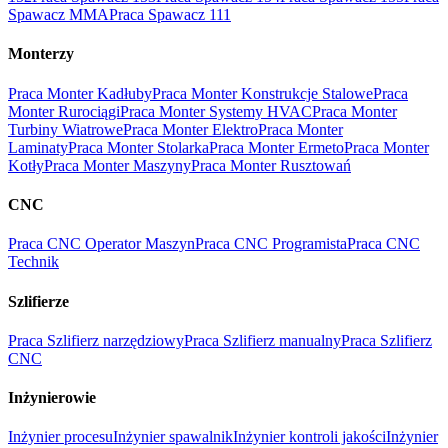
Spawacz MMA
Praca Spawacz 111
Monterzy
Praca Monter Kadłuby
Praca Monter Konstrukcje Stalowe
Praca
Monter Rurociągi
Praca Monter Systemy HVAC
Praca Monter
Turbiny Wiatrowe
Praca Monter Elektro
Praca Monter
Laminaty
Praca Monter Stolarka
Praca Monter Ermeto
Praca Monter
Kotły
Praca Monter Maszyny
Praca Monter Rusztowań
CNC
Praca CNC Operator Maszyn
Praca CNC Programista
Praca CNC
Technik
Szlifierze
Praca Szlifierz narzędziowy
Praca Szlifierz manualny
Praca Szlifierz
CNC
Inżynierowie
Inżynier procesu
Inżynier spawalnik
Inżynier kontroli jakości
Inżynier