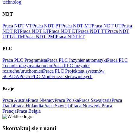
technolog
NDT
Praca NDT VT
Praca NDT PT
Praca NDT MT
Praca NDT UT
Praca
NDT RT
Praca NDT LT
Praca NDT ET
Praca NDT TT
Praca NDT
UTT/UTM
Praca NDT PMI
Praca NDT FT
PLC
Praca PLC Programista
Praca PLC Inżynier automatyki
Praca PLC
Technik utrzymania ruchu
Praca PLC Inżynier
rozruchu/uruchomień
Praca PLC Projektant systemów
SCADA
Praca PLC Monter szaf sterowniczych
Kraje
Praca Austria
Praca Niemcy
Praca Polska
Praca Szwajcaria
Praca
Dania
Praca Holandia
Praca Szwecja
Praca Norwegia
Praca
Francja
Praca Belgia
Skontaktuj się z nami