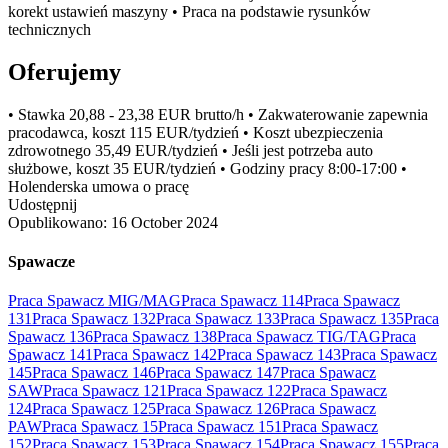
korekt ustawień maszyny • Praca na podstawie rysunków
technicznych
Oferujemy
• Stawka 20,88 - 23,38 EUR brutto/h • Zakwaterowanie zapewnia
pracodawca, koszt 115 EUR/tydzień • Koszt ubezpieczenia
zdrowotnego 35,49 EUR/tydzień • Jeśli jest potrzeba auto
służbowe, koszt 35 EUR/tydzień • Godziny pracy 8:00-17:00 •
Holenderska umowa o pracę
Udostępnij
Opublikowano:
16 October 2024
Spawacze
Praca Spawacz MIG/MAG
Praca Spawacz 114
Praca Spawacz
131
Praca Spawacz 132
Praca Spawacz 133
Praca Spawacz 135
Praca
Spawacz 136
Praca Spawacz 138
Praca Spawacz TIG/TAG
Praca
Spawacz 141
Praca Spawacz 142
Praca Spawacz 143
Praca Spawacz
145
Praca Spawacz 146
Praca Spawacz 147
Praca Spawacz
SAW
Praca Spawacz 121
Praca Spawacz 122
Praca Spawacz
124
Praca Spawacz 125
Praca Spawacz 126
Praca Spawacz
PAW
Praca Spawacz 15
Praca Spawacz 151
Praca Spawacz
152
Praca Spawacz 153
Praca Spawacz 154
Praca Spawacz 155
Praca