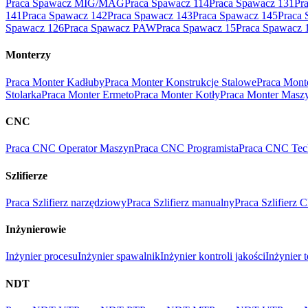
Praca Spawacz MIG/MAG
Praca Spawacz 114
Praca Spawacz 131
Pr
141
Praca Spawacz 142
Praca Spawacz 143
Praca Spawacz 145
Praca 
Spawacz 126
Praca Spawacz PAW
Praca Spawacz 15
Praca Spawacz 
Monterzy
Praca Monter Kadłuby
Praca Monter Konstrukcje Stalowe
Praca Mont
Stolarka
Praca Monter Ermeto
Praca Monter Kotły
Praca Monter Masz
CNC
Praca CNC Operator Maszyn
Praca CNC Programista
Praca CNC Tec
Szlifierze
Praca Szlifierz narzędziowy
Praca Szlifierz manualny
Praca Szlifierz
Inżynierowie
Inżynier procesu
Inżynier spawalnik
Inżynier kontroli jakości
Inżynier 
NDT