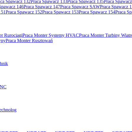
aca Spawacz 132
Praca Spawacz 133
Praca Spawacz 135
Praca Spawacz
Spawacz 146
Praca Spawacz 147
Praca Spawacz SAW
Praca Spawacz 
151
Praca Spawacz 152
Praca Spawacz 153
Praca Spawacz 154
Praca S
er Rurociągi
Praca Monter Systemy HVAC
Praca Monter Turbiny Wiat
yny
Praca Monter Rusztowań
hnik
 CNC
technolog