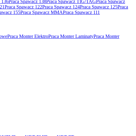
 136
Praca Spawacz 138
Praca Spawacz TIG/TAG
Praca Spawacz
121
Praca Spawacz 122
Praca Spawacz 124
Praca Spawacz 125
Praca
pawacz 155
Praca Spawacz MMA
Praca Spawacz 111
rowe
Praca Monter Elektro
Praca Monter Laminaty
Praca Monter