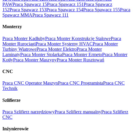
PAW
Praca Spawacz 15
Praca Spawacz 151
Praca Spawacz
152
Praca Spawacz 153
Praca Spawacz 154
Praca Spawacz 155
Praca
Spawacz MMA
Praca Spawacz 111
Monterzy
Praca Monter Kadłuby
Praca Monter Konstrukcje Stalowe
Praca
Monter Rurociągi
Praca Monter Systemy HVAC
Praca Monter
Turbiny Wiatrowe
Praca Monter Elektro
Praca Monter
Laminaty
Praca Monter Stolarka
Praca Monter Ermeto
Praca Monter
Kotły
Praca Monter Maszyny
Praca Monter Rusztowań
CNC
Praca CNC Operator Maszyn
Praca CNC Programista
Praca CNC
Technik
Szlifierze
Praca Szlifierz narzędziowy
Praca Szlifierz manualny
Praca Szlifierz
CNC
Inżynierowie