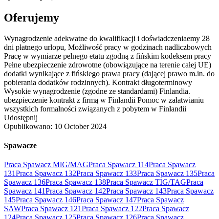
Oferujemy
Wynagrodzenie adekwatne do kwalifikacji i doświadczeniaemy 28
dni płatnego urlopu, Możliwość pracy w godzinach nadliczbowych
Pracę w wymiarze pelnego etatu zgodną z fińskim kodeksem pracy
Pełne ubezpieczenie zdrowotne (obowiązujące na terenie całej UE)
dodatki wynikające z fińskiego prawa pracy (dającej prawo m.in. do
pobierania dodatków rodzinnych). Kontrakt długoterminowy
Wysokie wynagrodzenie (zgodne ze standardami) Finlandia.
ubezpieczenie kontrakt z firmą w Finlandii Pomoc w załatwianiu
wszystkich formalności związanych z pobytem w Finlandii
Udostępnij
Opublikowano:
10 October 2024
Spawacze
Praca Spawacz MIG/MAG
Praca Spawacz 114
Praca Spawacz
131
Praca Spawacz 132
Praca Spawacz 133
Praca Spawacz 135
Praca
Spawacz 136
Praca Spawacz 138
Praca Spawacz TIG/TAG
Praca
Spawacz 141
Praca Spawacz 142
Praca Spawacz 143
Praca Spawacz
145
Praca Spawacz 146
Praca Spawacz 147
Praca Spawacz
SAW
Praca Spawacz 121
Praca Spawacz 122
Praca Spawacz
124
Praca Spawacz 125
Praca Spawacz 126
Praca Spawacz