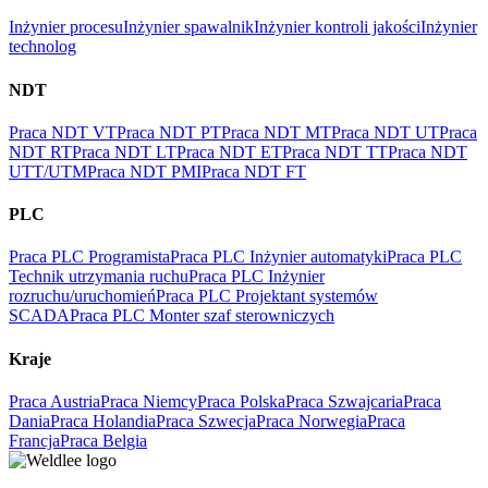
Inżynier procesu
Inżynier spawalnik
Inżynier kontroli jakości
Inżynier
technolog
NDT
Praca NDT VT
Praca NDT PT
Praca NDT MT
Praca NDT UT
Praca
NDT RT
Praca NDT LT
Praca NDT ET
Praca NDT TT
Praca NDT
UTT/UTM
Praca NDT PMI
Praca NDT FT
PLC
Praca PLC Programista
Praca PLC Inżynier automatyki
Praca PLC
Technik utrzymania ruchu
Praca PLC Inżynier
rozruchu/uruchomień
Praca PLC Projektant systemów
SCADA
Praca PLC Monter szaf sterowniczych
Kraje
Praca Austria
Praca Niemcy
Praca Polska
Praca Szwajcaria
Praca
Dania
Praca Holandia
Praca Szwecja
Praca Norwegia
Praca
Francja
Praca Belgia