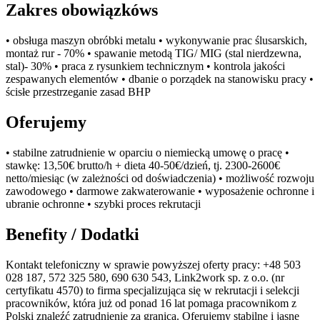
Zakres obowiązkóws
• obsługa maszyn obróbki metalu • wykonywanie prac ślusarskich,
montaż rur - 70% • spawanie metodą TIG/ MIG (stal nierdzewna,
stal)- 30% • praca z rysunkiem technicznym • kontrola jakości
zespawanych elementów • dbanie o porządek na stanowisku pracy •
ścisłe przestrzeganie zasad BHP
Oferujemy
• stabilne zatrudnienie w oparciu o niemiecką umowę o pracę •
stawkę: 13,50€ brutto/h + dieta 40-50€/dzień, tj. 2300-2600€
netto/miesiąc (w zależności od doświadczenia) • możliwość rozwoju
zawodowego • darmowe zakwaterowanie • wyposażenie ochronne i
ubranie ochronne • szybki proces rekrutacji
Benefity / Dodatki
Kontakt telefoniczny w sprawie powyższej oferty pracy: +48 503
028 187, 572 325 580, 690 630 543, Link2work sp. z o.o. (nr
certyfikatu 4570) to firma specjalizująca się w rekrutacji i selekcji
pracowników, która już od ponad 16 lat pomaga pracownikom z
Polski znaleźć zatrudnienie za granicą. Oferujemy stabilne i jasne