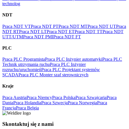
technolog
NDT
Praca NDT VT
Praca NDT PT
Praca NDT MT
Praca NDT UT
Praca
NDT RT
Praca NDT LT
Praca NDT ET
Praca NDT TT
Praca NDT
UTT/UTM
Praca NDT PMI
Praca NDT FT
PLC
Praca PLC Programista
Praca PLC Inżynier automatyki
Praca PLC
Technik utrzymania ruchu
Praca PLC Inżynier
rozruchu/uruchomień
Praca PLC Projektant systemów
SCADA
Praca PLC Monter szaf sterowniczych
Kraje
Praca Austria
Praca Niemcy
Praca Polska
Praca Szwajcaria
Praca
Dania
Praca Holandia
Praca Szwecja
Praca Norwegia
Praca
Francja
Praca Belgia
Skontaktuj się z nami