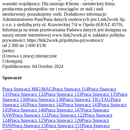
warunki współpracy. Dla naszego Klienta - niemieckiej firmy,
producenta podzespołów rur i rurociągów ze stali i stali
nierdzewnej- poszukujemy osób. Dodatkowe informacje:
Administratorem Pani/Pana danych osobowych jest Link2work Sp.
z o.o. z siedzibą przy ul. Krawieckiej 7/4 w Opolu (KRAZ 4570).
Informacja na temat przetwarzania Państwa danych jest dostępna na
naszej stronie internetowej www.link2work.pl w zakładce polityka
prywatności: https://link2work.pl/polityka-prywatnosci/
od 2 300 do 2 600 EUR
(netto)
(Umowa o pracę) miesięcznie
Udostępnij
Opublikowano:
04 October 2024
Spawacze
Praca Spawacz MIG/MAG
Praca Spawacz 114
Praca Spawacz
131
Praca Spawacz 132
Praca Spawacz 133
Praca Spawacz 135
Praca
Spawacz 136
Praca Spawacz 138
Praca Spawacz TIG/TAG
Praca
Spawacz 141
Praca Spawacz 142
Praca Spawacz 143
Praca Spawacz
145
Praca Spawacz 146
Praca Spawacz 147
Praca Spawacz
SAW
Praca Spawacz 121
Praca Spawacz 122
Praca Spawacz
124
Praca Spawacz 125
Praca Spawacz 126
Praca Spawacz
PAW
Praca Spawacz 15
Praca Spawacz 151
Praca Spawacz