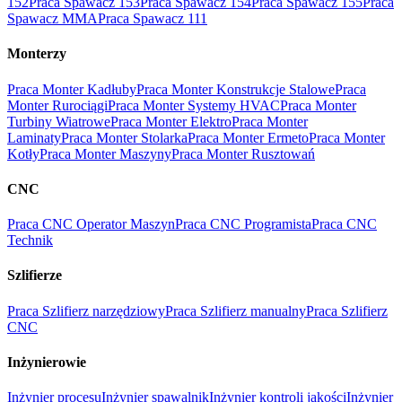
152
Praca Spawacz 153
Praca Spawacz 154
Praca Spawacz 155
Praca
Spawacz MMA
Praca Spawacz 111
Monterzy
Praca Monter Kadłuby
Praca Monter Konstrukcje Stalowe
Praca
Monter Rurociągi
Praca Monter Systemy HVAC
Praca Monter
Turbiny Wiatrowe
Praca Monter Elektro
Praca Monter
Laminaty
Praca Monter Stolarka
Praca Monter Ermeto
Praca Monter
Kotły
Praca Monter Maszyny
Praca Monter Rusztowań
CNC
Praca CNC Operator Maszyn
Praca CNC Programista
Praca CNC
Technik
Szlifierze
Praca Szlifierz narzędziowy
Praca Szlifierz manualny
Praca Szlifierz
CNC
Inżynierowie
Inżynier procesu
Inżynier spawalnik
Inżynier kontroli jakości
Inżynier