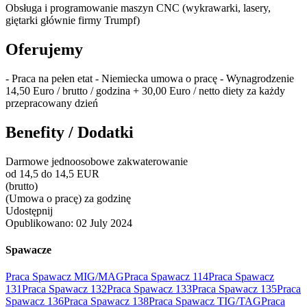
Obsługa i programowanie maszyn CNC (wykrawarki, lasery,
giętarki głównie firmy Trumpf)
Oferujemy
- Praca na pełen etat - Niemiecka umowa o pracę - Wynagrodzenie
14,50 Euro / brutto / godzina + 30,00 Euro / netto diety za każdy
przepracowany dzień
Benefity / Dodatki
Darmowe jednoosobowe zakwaterowanie
od 14,5 do 14,5 EUR
(brutto)
(Umowa o pracę) za godzinę
Udostępnij
Opublikowano:
02 July 2024
Spawacze
Praca Spawacz MIG/MAG
Praca Spawacz 114
Praca Spawacz
131
Praca Spawacz 132
Praca Spawacz 133
Praca Spawacz 135
Praca
Spawacz 136
Praca Spawacz 138
Praca Spawacz TIG/TAG
Praca