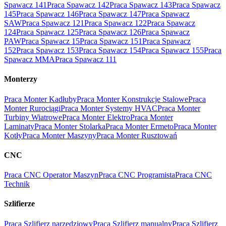
Spawacz 141
Praca Spawacz 142
Praca Spawacz 143
Praca Spawacz
145
Praca Spawacz 146
Praca Spawacz 147
Praca Spawacz
SAW
Praca Spawacz 121
Praca Spawacz 122
Praca Spawacz
124
Praca Spawacz 125
Praca Spawacz 126
Praca Spawacz
PAW
Praca Spawacz 15
Praca Spawacz 151
Praca Spawacz
152
Praca Spawacz 153
Praca Spawacz 154
Praca Spawacz 155
Praca
Spawacz MMA
Praca Spawacz 111
Monterzy
Praca Monter Kadłuby
Praca Monter Konstrukcje Stalowe
Praca
Monter Rurociągi
Praca Monter Systemy HVAC
Praca Monter
Turbiny Wiatrowe
Praca Monter Elektro
Praca Monter
Laminaty
Praca Monter Stolarka
Praca Monter Ermeto
Praca Monter
Kotły
Praca Monter Maszyny
Praca Monter Rusztowań
CNC
Praca CNC Operator Maszyn
Praca CNC Programista
Praca CNC
Technik
Szlifierze
Praca Szlifierz narzędziowy
Praca Szlifierz manualny
Praca Szlifierz