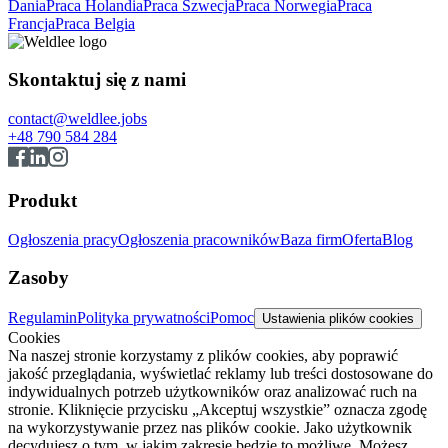
Dania
Praca Holandia
Praca Szwecja
Praca Norwegia
Praca
Francja
Praca Belgia
Skontaktuj się z nami
contact@weldlee.jobs
+48 790 584 284
Produkt
Ogłoszenia pracy
Ogłoszenia pracowników
Baza firm
Oferta
Blog
Zasoby
Regulamin
Polityka prywatności
Pomoc
Ustawienia plików cookies
Cookies
Na naszej stronie korzystamy z plików cookies, aby poprawić
jakość przeglądania, wyświetlać reklamy lub treści dostosowane do
indywidualnych potrzeb użytkowników oraz analizować ruch na
stronie. Kliknięcie przycisku „Akceptuj wszystkie” oznacza zgodę
na wykorzystywanie przez nas plików cookie. Jako użytkownik
decydujesz o tym, w jakim zakresie będzie to możliwe. Możesz