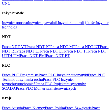
CNC
Inżynierowie
Inżynier procesu
Inżynier spawalnik
Inżynier kontroli jakości
Inżynier
technolog
NDT
Praca NDT VT
Praca NDT PT
Praca NDT MT
Praca NDT UT
Praca
NDT RT
Praca NDT LT
Praca NDT ET
Praca NDT TT
Praca NDT
UTT/UTM
Praca NDT PMI
Praca NDT FT
PLC
Praca PLC Programista
Praca PLC Inżynier automatyki
Praca PLC
Technik utrzymania ruchu
Praca PLC Inżynier
rozruchu/uruchomień
Praca PLC Projektant systemów
SCADA
Praca PLC Monter szaf sterowniczych
Kraje
Praca Austria
Praca Niemcy
Praca Polska
Praca Szwajcaria
Praca