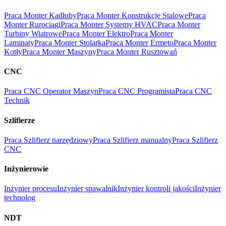
Praca Monter Kadłuby
Praca Monter Konstrukcje Stalowe
Praca
Monter Rurociągi
Praca Monter Systemy HVAC
Praca Monter
Turbiny Wiatrowe
Praca Monter Elektro
Praca Monter
Laminaty
Praca Monter Stolarka
Praca Monter Ermeto
Praca Monter
Kotły
Praca Monter Maszyny
Praca Monter Rusztowań
CNC
Praca CNC Operator Maszyn
Praca CNC Programista
Praca CNC
Technik
Szlifierze
Praca Szlifierz narzędziowy
Praca Szlifierz manualny
Praca Szlifierz
CNC
Inżynierowie
Inżynier procesu
Inżynier spawalnik
Inżynier kontroli jakości
Inżynier
technolog
NDT