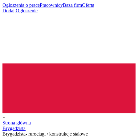
Ogłoszenia o pracę
Pracownicy
Baza firm
Oferta
Dodaj Ogłoszenie
Strona główna
Brygadzista
Brygadzista- rurociagi / konstrukcje stalowe