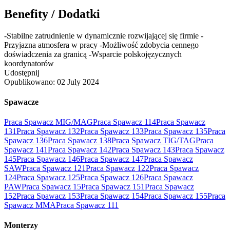
Benefity / Dodatki
-Stabilne zatrudnienie w dynamicznie rozwijającej się firmie -
Przyjazna atmosfera w pracy -Możliwość zdobycia cennego
doświadczenia za granicą -Wsparcie polskojęzycznych
koordynatorów
Udostępnij
Opublikowano:
02 July 2024
Spawacze
Praca Spawacz MIG/MAG
Praca Spawacz 114
Praca Spawacz
131
Praca Spawacz 132
Praca Spawacz 133
Praca Spawacz 135
Praca
Spawacz 136
Praca Spawacz 138
Praca Spawacz TIG/TAG
Praca
Spawacz 141
Praca Spawacz 142
Praca Spawacz 143
Praca Spawacz
145
Praca Spawacz 146
Praca Spawacz 147
Praca Spawacz
SAW
Praca Spawacz 121
Praca Spawacz 122
Praca Spawacz
124
Praca Spawacz 125
Praca Spawacz 126
Praca Spawacz
PAW
Praca Spawacz 15
Praca Spawacz 151
Praca Spawacz
152
Praca Spawacz 153
Praca Spawacz 154
Praca Spawacz 155
Praca
Spawacz MMA
Praca Spawacz 111
Monterzy