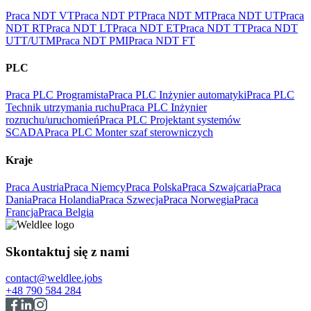
Praca NDT VT
Praca NDT PT
Praca NDT MT
Praca NDT UT
Praca
NDT RT
Praca NDT LT
Praca NDT ET
Praca NDT TT
Praca NDT
UTT/UTM
Praca NDT PMI
Praca NDT FT
PLC
Praca PLC Programista
Praca PLC Inżynier automatyki
Praca PLC
Technik utrzymania ruchu
Praca PLC Inżynier
rozruchu/uruchomień
Praca PLC Projektant systemów
SCADA
Praca PLC Monter szaf sterowniczych
Kraje
Praca Austria
Praca Niemcy
Praca Polska
Praca Szwajcaria
Praca
Dania
Praca Holandia
Praca Szwecja
Praca Norwegia
Praca
Francja
Praca Belgia
Skontaktuj się z nami
contact@weldlee.jobs
+48 790 584 284