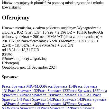
klinów prostujących płomień za pomocą młotka ręcznego i młotka
kowalskiego
Oferujemy
Umowa niemiecka, z calym pakietem socjalnym Wynagrodzenie
zgodne z IGZ: Start: EG4 15,92€ + 2,39€ BZ = 18,31€ brutto/Ah
(roboczogodzina) + 20€ nettoVMA/AT (dieta za roboczodzien) +
20€ ÜN (na zakwaterowanie) Nach 3 Monaten: EG4 15,92€ +
2,54€ = 18,46€/Ah + 20€VMA/AT + 20€ ÜN
od 18,31 do 18,31 EUR
(brutto)
(Umowa o pracę) za godzinę
Udostępnij
Opublikowano:
11 September 2024
Spawacze
Praca Spawacz MIG/MAG
Praca Spawacz 114
Praca Spawacz
131
Praca Spawacz 132
Praca Spawacz 133
Praca Spawacz 135
Praca
Spawacz 136
Praca Spawacz 138
Praca Spawacz TIG/TAG
Praca
Spawacz 141
Praca Spawacz 142
Praca Spawacz 143
Praca Spawacz
145
Praca Spawacz 146
Praca Spawacz 147
Praca Spawacz
SAW
Praca Spawacz 121
Praca Spawacz 122
Praca Spawacz