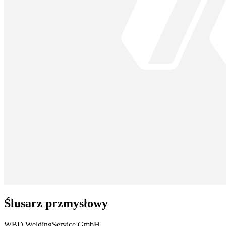
Ślusarz przmysłowy
WBD WeldingService GmbH