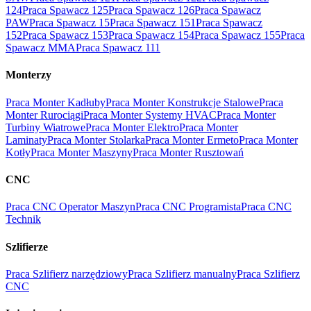
124
Praca Spawacz 125
Praca Spawacz 126
Praca Spawacz
PAW
Praca Spawacz 15
Praca Spawacz 151
Praca Spawacz
152
Praca Spawacz 153
Praca Spawacz 154
Praca Spawacz 155
Praca
Spawacz MMA
Praca Spawacz 111
Monterzy
Praca Monter Kadłuby
Praca Monter Konstrukcje Stalowe
Praca
Monter Rurociągi
Praca Monter Systemy HVAC
Praca Monter
Turbiny Wiatrowe
Praca Monter Elektro
Praca Monter
Laminaty
Praca Monter Stolarka
Praca Monter Ermeto
Praca Monter
Kotły
Praca Monter Maszyny
Praca Monter Rusztowań
CNC
Praca CNC Operator Maszyn
Praca CNC Programista
Praca CNC
Technik
Szlifierze
Praca Szlifierz narzędziowy
Praca Szlifierz manualny
Praca Szlifierz
CNC