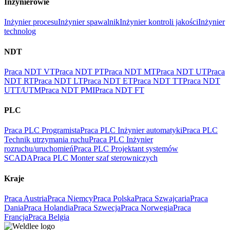
Inżynierowie
Inżynier procesu
Inżynier spawalnik
Inżynier kontroli jakości
Inżynier
technolog
NDT
Praca NDT VT
Praca NDT PT
Praca NDT MT
Praca NDT UT
Praca
NDT RT
Praca NDT LT
Praca NDT ET
Praca NDT TT
Praca NDT
UTT/UTM
Praca NDT PMI
Praca NDT FT
PLC
Praca PLC Programista
Praca PLC Inżynier automatyki
Praca PLC
Technik utrzymania ruchu
Praca PLC Inżynier
rozruchu/uruchomień
Praca PLC Projektant systemów
SCADA
Praca PLC Monter szaf sterowniczych
Kraje
Praca Austria
Praca Niemcy
Praca Polska
Praca Szwajcaria
Praca
Dania
Praca Holandia
Praca Szwecja
Praca Norwegia
Praca
Francja
Praca Belgia