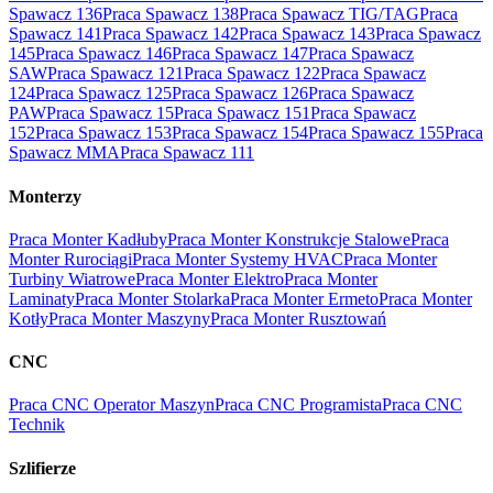
Spawacz 136
Praca Spawacz 138
Praca Spawacz TIG/TAG
Praca
Spawacz 141
Praca Spawacz 142
Praca Spawacz 143
Praca Spawacz
145
Praca Spawacz 146
Praca Spawacz 147
Praca Spawacz
SAW
Praca Spawacz 121
Praca Spawacz 122
Praca Spawacz
124
Praca Spawacz 125
Praca Spawacz 126
Praca Spawacz
PAW
Praca Spawacz 15
Praca Spawacz 151
Praca Spawacz
152
Praca Spawacz 153
Praca Spawacz 154
Praca Spawacz 155
Praca
Spawacz MMA
Praca Spawacz 111
Monterzy
Praca Monter Kadłuby
Praca Monter Konstrukcje Stalowe
Praca
Monter Rurociągi
Praca Monter Systemy HVAC
Praca Monter
Turbiny Wiatrowe
Praca Monter Elektro
Praca Monter
Laminaty
Praca Monter Stolarka
Praca Monter Ermeto
Praca Monter
Kotły
Praca Monter Maszyny
Praca Monter Rusztowań
CNC
Praca CNC Operator Maszyn
Praca CNC Programista
Praca CNC
Technik
Szlifierze