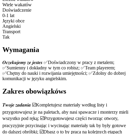
Wiele wakatów
Doświadczenie
0-1 lat
Języki obce
Angielski
Transport
Tak
Wymagania
𝑶𝒄𝒛𝒆𝒌𝒖𝒋𝒆𝒎𝒚 𝒛𝒆 𝒋𝒆𝒔𝒕𝒆𝒔 ✅Doświadczony w pracy z metalem;
✅Sumienny i dokładny w tym co robisz; ✅Team playerem;
✅Chętny do nauki i rozwijania umiejętności; ✅Zdolny do dobrej
komunikacji w języku angielskim.
Zakres obowiązkóws
𝑻𝒘𝒐𝒋𝒆 𝒛𝒂𝒅𝒂𝒏𝒊𝒂 ☑️Kompletujesz materiały według listy i
przygotowujesz je na paletach, aby nasi spawacze i monterzy mieli
wszystko pod ręką; ☑️Przygotowujesz części tworząc otwory,
pracyzyjnie przycinając i wycinając materiały tak by były gotowe
do dalszej obróbki; ☑️Dbasz o to by praca na kolejnych etapach