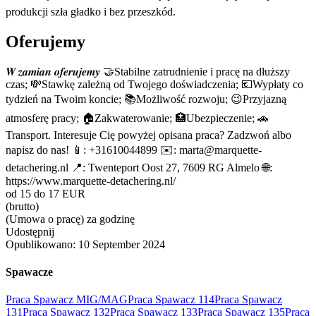
produkcji szła gładko i bez przeszkód.
Oferujemy
𝑾 𝒛𝒂𝒎𝒊𝒂𝒏 𝒐𝒇𝒆𝒓𝒖𝒋𝒆𝒎𝒚 🤝Stabilne zatrudnienie i pracę na dłuższy
czas; 💸Stawkę zależną od Twojego doświadczenia; 💶Wypłaty co
tydzień na Twoim koncie; 📚Możliwość rozwoju; 😉Przyjazną
atmosferę pracy; 🏠Zakwaterowanie; 🏥Ubezpieczenie; 🚗
Transport. Interesuje Cię powyżej opisana praca? Zadzwoń albo
napisz do nas! 📱: +31610044899 ✉️: marta@marquette-
detachering.nl 📍: Twenteport Oost 27, 7609 RG Almelo 🌐:
https://www.marquette-detachering.nl/
od 15 do 17 EUR
(brutto)
(Umowa o pracę) za godzinę
Udostępnij
Opublikowano:
10 September 2024
Spawacze
Praca Spawacz MIG/MAG
Praca Spawacz 114
Praca Spawacz
131
Praca Spawacz 132
Praca Spawacz 133
Praca Spawacz 135
Praca