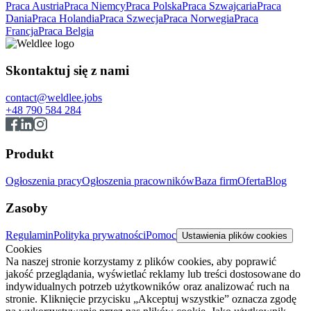
Praca Austria
Praca Niemcy
Praca Polska
Praca Szwajcaria
Praca
Dania
Praca Holandia
Praca Szwecja
Praca Norwegia
Praca
Francja
Praca Belgia
Skontaktuj się z nami
contact@weldlee.jobs
+48 790 584 284
Produkt
Ogłoszenia pracy
Ogłoszenia pracowników
Baza firm
Oferta
Blog
Zasoby
Regulamin
Polityka prywatności
Pomoc
Ustawienia plików cookies
Cookies
Na naszej stronie korzystamy z plików cookies, aby poprawić
jakość przeglądania, wyświetlać reklamy lub treści dostosowane do
indywidualnych potrzeb użytkowników oraz analizować ruch na
stronie. Kliknięcie przycisku „Akceptuj wszystkie” oznacza zgodę