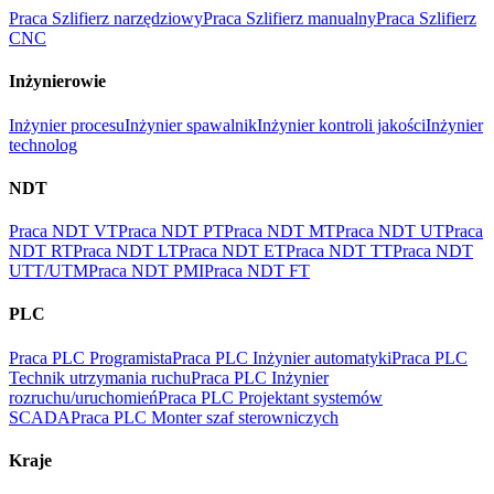
Praca Szlifierz narzędziowy
Praca Szlifierz manualny
Praca Szlifierz
CNC
Inżynierowie
Inżynier procesu
Inżynier spawalnik
Inżynier kontroli jakości
Inżynier
technolog
NDT
Praca NDT VT
Praca NDT PT
Praca NDT MT
Praca NDT UT
Praca
NDT RT
Praca NDT LT
Praca NDT ET
Praca NDT TT
Praca NDT
UTT/UTM
Praca NDT PMI
Praca NDT FT
PLC
Praca PLC Programista
Praca PLC Inżynier automatyki
Praca PLC
Technik utrzymania ruchu
Praca PLC Inżynier
rozruchu/uruchomień
Praca PLC Projektant systemów
SCADA
Praca PLC Monter szaf sterowniczych
Kraje