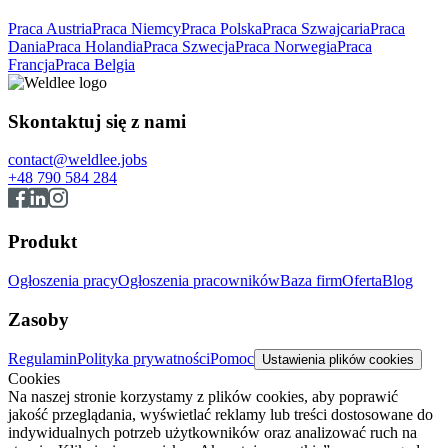
Praca Austria
Praca Niemcy
Praca Polska
Praca Szwajcaria
Praca
Dania
Praca Holandia
Praca Szwecja
Praca Norwegia
Praca
Francja
Praca Belgia
Skontaktuj się z nami
contact@weldlee.jobs
+48 790 584 284
Produkt
Ogłoszenia pracy
Ogłoszenia pracowników
Baza firm
Oferta
Blog
Zasoby
Regulamin
Polityka prywatności
Pomoc
Ustawienia plików cookies
Cookies
Na naszej stronie korzystamy z plików cookies, aby poprawić
jakość przeglądania, wyświetlać reklamy lub treści dostosowane do
indywidualnych potrzeb użytkowników oraz analizować ruch na