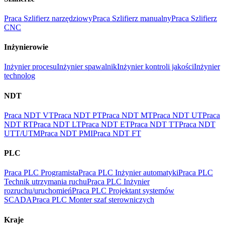
Praca Szlifierz narzędziowy
Praca Szlifierz manualny
Praca Szlifierz
CNC
Inżynierowie
Inżynier procesu
Inżynier spawalnik
Inżynier kontroli jakości
Inżynier
technolog
NDT
Praca NDT VT
Praca NDT PT
Praca NDT MT
Praca NDT UT
Praca
NDT RT
Praca NDT LT
Praca NDT ET
Praca NDT TT
Praca NDT
UTT/UTM
Praca NDT PMI
Praca NDT FT
PLC
Praca PLC Programista
Praca PLC Inżynier automatyki
Praca PLC
Technik utrzymania ruchu
Praca PLC Inżynier
rozruchu/uruchomień
Praca PLC Projektant systemów
SCADA
Praca PLC Monter szaf sterowniczych
Kraje