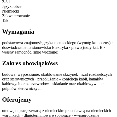
2-3 lat
Języki obce
Niemiecki
Zakwaterowanie
Tak
Wymagania
podstawowa znajomość języka niemieckiego (wymóg konieczny) ·
doświadczenie na stanowisku Elektryka · prawo jazdy kat. B ·
własny samochód (mile widziane)
Zakres obowiązkóws
budowa, wyposażanie, okablowanie skrzynek - szaf rozdzielczych
oraz sterowniczych · przedłużanie - konfekcja kabli, kanałów
kablowych oraz przewodów · składanie oraz okablowywanie
pulpitów sterowniczych
Oferujemy
umowę o pracę zawartą z niemieckim pracodawcą na niemieckich
warunkach · długoterminową współpracę · wynagrodzenie