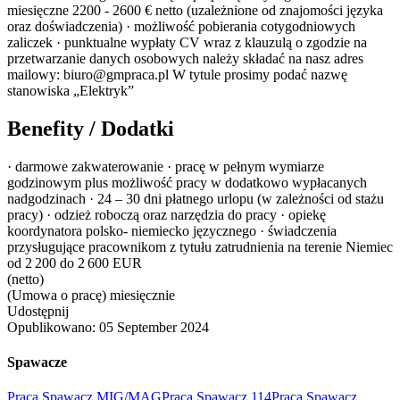
miesięczne 2200 - 2600 € netto (uzależnione od znajomości języka
oraz doświadczenia) · możliwość pobierania cotygodniowych
zaliczek · punktualne wypłaty CV wraz z klauzulą o zgodzie na
przetwarzanie danych osobowych należy składać na nasz adres
mailowy: biuro@gmpraca.pl W tytule prosimy podać nazwę
stanowiska „Elektryk”
Benefity / Dodatki
· darmowe zakwaterowanie · pracę w pełnym wymiarze
godzinowym plus możliwość pracy w dodatkowo wypłacanych
nadgodzinach · 24 – 30 dni płatnego urlopu (w zależności od stażu
pracy) · odzież roboczą oraz narzędzia do pracy · opiekę
koordynatora polsko- niemiecko języcznego · świadczenia
przysługujące pracownikom z tytułu zatrudnienia na terenie Niemiec
od 2 200 do 2 600 EUR
(netto)
(Umowa o pracę) miesięcznie
Udostępnij
Opublikowano:
05 September 2024
Spawacze
Praca Spawacz MIG/MAG
Praca Spawacz 114
Praca Spawacz