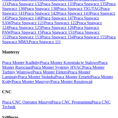
131
Praca Spawacz 132
Praca Spawacz 133
Praca Spawacz 135
Praca
Spawacz 136
Praca Spawacz 138
Praca Spawacz TIG/TAG
Praca
Spawacz 141
Praca Spawacz 142
Praca Spawacz 143
Praca Spawacz
145
Praca Spawacz 146
Praca Spawacz 147
Praca Spawacz
SAW
Praca Spawacz 121
Praca Spawacz 122
Praca Spawacz
124
Praca Spawacz 125
Praca Spawacz 126
Praca Spawacz
PAW
Praca Spawacz 15
Praca Spawacz 151
Praca Spawacz
152
Praca Spawacz 153
Praca Spawacz 154
Praca Spawacz 155
Praca
Spawacz MMA
Praca Spawacz 111
Monterzy
Praca Monter Kadłuby
Praca Monter Konstrukcje Stalowe
Praca
Monter Rurociągi
Praca Monter Systemy HVAC
Praca Monter
Turbiny Wiatrowe
Praca Monter Elektro
Praca Monter
Laminaty
Praca Monter Stolarka
Praca Monter Ermeto
Praca Monter
Kotły
Praca Monter Maszyny
Praca Monter Rusztowań
CNC
Praca CNC Operator Maszyn
Praca CNC Programista
Praca CNC
Technik
Szlifierze