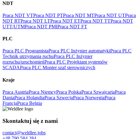
NDT
Praca NDT VT
Praca NDT PT
Praca NDT MT
Praca NDT UT
Praca
NDT RT
Praca NDT LT
Praca NDT ET
Praca NDT TT
Praca NDT
UTT/UTM
Praca NDT PMI
Praca NDT FT
PLC
Praca PLC Programista
Praca PLC Inżynier automatyki
Praca PLC
Technik utrzymania ruchu
Praca PLC Inżynier
rozruchu/uruchomień
Praca PLC Projektant systemów
SCADA
Praca PLC Monter szaf sterowniczych
Kraje
Praca Austria
Praca Niemcy
Praca Polska
Praca Szwajcaria
Praca
Dania
Praca Holandia
Praca Szwecja
Praca Norwegia
Praca
Francja
Praca Belgia
Skontaktuj się z nami
contact@weldlee.jobs
+48 790 584 284