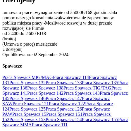
-umowa o prace -wynagrodzenie od 25000€/168 godzin -stala
pomoc naszego konsultanta -zakwaterowanie zapewnione w
poblizu miejsca pracy -Mozliwosc rozwoju w duzej preznie
rozwijajacej sie Firmie
od 2 400 do 2 600 EUR
(brutto)
(Umowa o pracę) miesięcznie
Udostępnij
Opublikowano:
02 September 2024
Spawacze
Praca Spawacz MIG/MAG
Praca Spawacz 114
Praca Spawacz
131
Praca Spawacz 132
Praca Spawacz 133
Praca Spawacz 135
Praca
Spawacz 136
Praca Spawacz 138
Praca Spawacz TIG/TAG
Praca
Spawacz 141
Praca Spawacz 142
Praca Spawacz 143
Praca Spawacz
145
Praca Spawacz 146
Praca Spawacz 147
Praca Spawacz
SAW
Praca Spawacz 121
Praca Spawacz 122
Praca Spawacz
124
Praca Spawacz 125
Praca Spawacz 126
Praca Spawacz
PAW
Praca Spawacz 15
Praca Spawacz 151
Praca Spawacz
152
Praca Spawacz 153
Praca Spawacz 154
Praca Spawacz 155
Praca
Spawacz MMA
Praca Spawacz 111