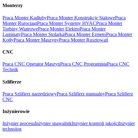
Monterzy
Praca Monter Kadłuby
Praca Monter Konstrukcje Stalowe
Praca
Monter Rurociągi
Praca Monter Systemy HVAC
Praca Monter
Turbiny Wiatrowe
Praca Monter Elektro
Praca Monter
Laminaty
Praca Monter Stolarka
Praca Monter Ermeto
Praca Monter
Kotły
Praca Monter Maszyny
Praca Monter Rusztowań
CNC
Praca CNC Operator Maszyn
Praca CNC Programista
Praca CNC
Technik
Szlifierze
Praca Szlifierz narzędziowy
Praca Szlifierz manualny
Praca Szlifierz
CNC
Inżynierowie
Inżynier procesu
Inżynier spawalnik
Inżynier kontroli jakości
Inżynier
technolog