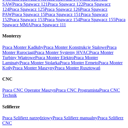
SAW
Praca Spawacz 121
Praca Spawacz 122
Praca Spawacz
124
Praca Spawacz 125
Praca Spawacz 126
Praca Spawacz
PAW
Praca Spawacz 15
Praca Spawacz 151
Praca Spawacz
152
Praca Spawacz 153
Praca Spawacz 154
Praca Spawacz 155
Praca
Spawacz MMA
Praca Spawacz 111
Monterzy
Praca Monter Kadłuby
Praca Monter Konstrukcje Stalowe
Praca
Monter Rurociągi
Praca Monter Systemy HVAC
Praca Monter
Turbiny Wiatrowe
Praca Monter Elektro
Praca Monter
Laminaty
Praca Monter Stolarka
Praca Monter Ermeto
Praca Monter
Kotły
Praca Monter Maszyny
Praca Monter Rusztowań
CNC
Praca CNC Operator Maszyn
Praca CNC Programista
Praca CNC
Technik
Szlifierze
Praca Szlifierz narzędziowy
Praca Szlifierz manualny
Praca Szlifierz
CNC