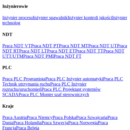
Inżynierowie
Inżynier procesu
Inżynier spawalnik
Inżynier kontroli jakości
Inżynier
technolog
NDT
Praca NDT VT
Praca NDT PT
Praca NDT MT
Praca NDT UT
Praca
NDT RT
Praca NDT LT
Praca NDT ET
Praca NDT TT
Praca NDT
UTT/UTM
Praca NDT PMI
Praca NDT FT
PLC
Praca PLC Programista
Praca PLC Inżynier automatyki
Praca PLC
Technik utrzymania ruchu
Praca PLC Inżynier
rozruchu/uruchomień
Praca PLC Projektant systemów
SCADA
Praca PLC Monter szaf sterowniczych
Kraje
Praca Austria
Praca Niemcy
Praca Polska
Praca Szwajcaria
Praca
Dania
Praca Holandia
Praca Szwecja
Praca Norwegia
Praca
Francja
Praca Belgia