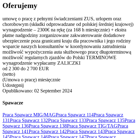
Oferujemy
umowę o pracę z pełnymi świadczeniami ZUS, urlopem oraz
chorobowym (składki odprowadzane od polskiej średniej krajowej)
wynagrodzenie – 2300€ na rękę (za 168 h miesięcznie) + ekstra
płatne nadgodziny zorganizowane zakwaterowanie dodatkowe
ubezpieczenie poza granicami kraju dla pracownika i jego rodziny
wsparcie naszych konsultantów w koordynowaniu zatrudnienia
możliwość wypożyczenia auta służbowego pracę długoterminową
możliwość regularnych zjazdów do Polski TERMINOWE
wynagrodzenie wypłacamy ZALICZKI
od 2 300 do 2 700 EUR
(netto)
(Umowa o pracę) miesięcznie
Udostępnij
Opublikowano:
02 September 2024
Spawacze
Praca Spawacz MIG/MAG
Praca Spawacz 114
Praca Spawacz
131
Praca Spawacz 132
Praca Spawacz 133
Praca Spawacz 135
Praca
Spawacz 136
Praca Spawacz 138
Praca Spawacz TIG/TAG
Praca
Spawacz 141
Praca Spawacz 142
Praca Spawacz 143
Praca Spawacz
145
Praca Spawacz 146
Praca Spawacz 147
Praca Spawacz