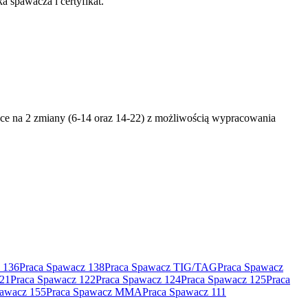
 spawacza i certyfikat.
race na 2 zmiany (6-14 oraz 14-22) z możliwością wypracowania
 136
Praca Spawacz 138
Praca Spawacz TIG/TAG
Praca Spawacz
121
Praca Spawacz 122
Praca Spawacz 124
Praca Spawacz 125
Praca
pawacz 155
Praca Spawacz MMA
Praca Spawacz 111