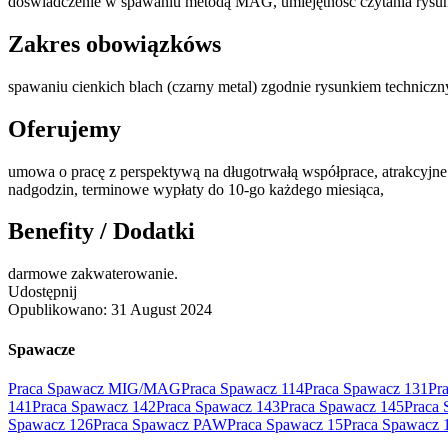
doświadczenie w spawaniu metodą MAG, umiejętność czytania rysunku
Zakres obowiązkóws
spawaniu cienkich blach (czarny metal) zgodnie rysunkiem technicz
Oferujemy
umowa o pracę z perspektywą na długotrwałą współprace, atrakcyjne
nadgodzin, terminowe wypłaty do 10-go każdego miesiąca,
Benefity / Dodatki
darmowe zakwaterowanie.
Udostępnij
Opublikowano:
31 August 2024
Spawacze
Praca Spawacz MIG/MAG
Praca Spawacz 114
Praca Spawacz 131
Pr
141
Praca Spawacz 142
Praca Spawacz 143
Praca Spawacz 145
Praca 
Spawacz 126
Praca Spawacz PAW
Praca Spawacz 15
Praca Spawacz 