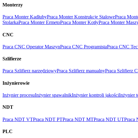
Monterzy
Praca Monter Kadłuby
Praca Monter Konstrukcje Stalowe
Praca Mont
Stolarka
Praca Monter Ermeto
Praca Monter Kotły
Praca Monter Masz
CNC
Praca CNC Operator Maszyn
Praca CNC Programista
Praca CNC Tec
Szlifierze
Praca Szlifierz narzędziowy
Praca Szlifierz manualny
Praca Szlifierz
Inżynierowie
Inżynier procesu
Inżynier spawalnik
Inżynier kontroli jakości
Inżynier 
NDT
Praca NDT VT
Praca NDT PT
Praca NDT MT
Praca NDT UT
Praca
PLC