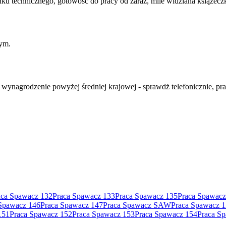
 technicznego, gotowość do pracy od zaraz, mile widziana książeczka
nym.
 wynagrodzenie powyżej średniej krajowej - sprawdż telefonicznie, p
aca Spawacz 132
Praca Spawacz 133
Praca Spawacz 135
Praca Spawacz
Spawacz 146
Praca Spawacz 147
Praca Spawacz SAW
Praca Spawacz 
151
Praca Spawacz 152
Praca Spawacz 153
Praca Spawacz 154
Praca S