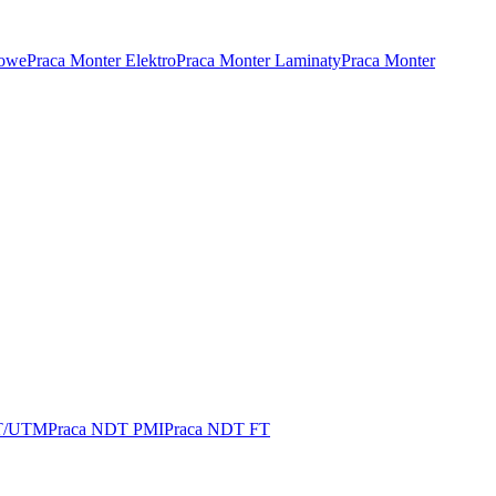
rowe
Praca Monter Elektro
Praca Monter Laminaty
Praca Monter
T/UTM
Praca NDT PMI
Praca NDT FT