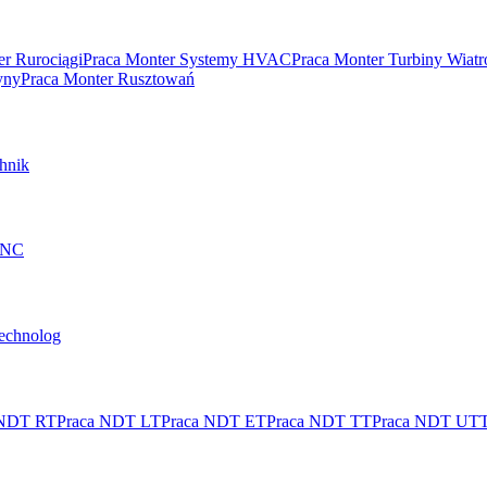
er Rurociągi
Praca Monter Systemy HVAC
Praca Monter Turbiny Wiat
yny
Praca Monter Rusztowań
hnik
 CNC
technolog
 NDT RT
Praca NDT LT
Praca NDT ET
Praca NDT TT
Praca NDT UT