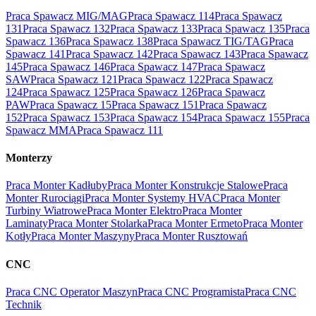
Praca Spawacz MIG/MAG
Praca Spawacz 114
Praca Spawacz
131
Praca Spawacz 132
Praca Spawacz 133
Praca Spawacz 135
Praca
Spawacz 136
Praca Spawacz 138
Praca Spawacz TIG/TAG
Praca
Spawacz 141
Praca Spawacz 142
Praca Spawacz 143
Praca Spawacz
145
Praca Spawacz 146
Praca Spawacz 147
Praca Spawacz
SAW
Praca Spawacz 121
Praca Spawacz 122
Praca Spawacz
124
Praca Spawacz 125
Praca Spawacz 126
Praca Spawacz
PAW
Praca Spawacz 15
Praca Spawacz 151
Praca Spawacz
152
Praca Spawacz 153
Praca Spawacz 154
Praca Spawacz 155
Praca
Spawacz MMA
Praca Spawacz 111
Monterzy
Praca Monter Kadłuby
Praca Monter Konstrukcje Stalowe
Praca
Monter Rurociągi
Praca Monter Systemy HVAC
Praca Monter
Turbiny Wiatrowe
Praca Monter Elektro
Praca Monter
Laminaty
Praca Monter Stolarka
Praca Monter Ermeto
Praca Monter
Kotły
Praca Monter Maszyny
Praca Monter Rusztowań
CNC
Praca CNC Operator Maszyn
Praca CNC Programista
Praca CNC
Technik