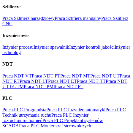
Szlifierze
Praca Szlifierz narzędziowy
Praca Szlifierz manualny
Praca Szlifierz
CNC
Inżynierowie
Inżynier procesu
Inżynier spawalnik
Inżynier kontroli jakości
Inżynier
technolog
NDT
Praca NDT VT
Praca NDT PT
Praca NDT MT
Praca NDT UT
Praca
NDT RT
Praca NDT LT
Praca NDT ET
Praca NDT TT
Praca NDT
UTT/UTM
Praca NDT PMI
Praca NDT FT
PLC
Praca PLC Programista
Praca PLC Inżynier automatyki
Praca PLC
Technik utrzymania ruchu
Praca PLC Inżynier
rozruchu/uruchomień
Praca PLC Projektant systemów
SCADA
Praca PLC Monter szaf sterowniczych