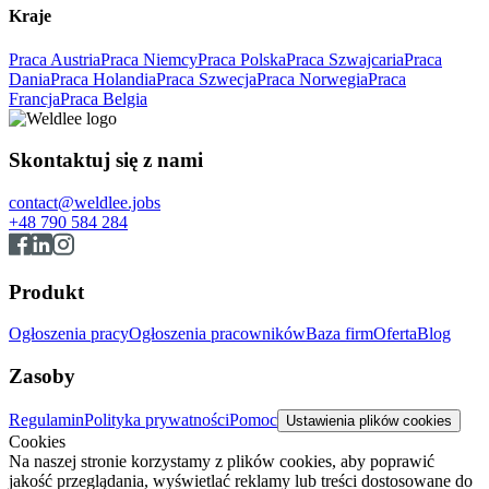
Kraje
Praca Austria
Praca Niemcy
Praca Polska
Praca Szwajcaria
Praca
Dania
Praca Holandia
Praca Szwecja
Praca Norwegia
Praca
Francja
Praca Belgia
Skontaktuj się z nami
contact@weldlee.jobs
+48 790 584 284
Produkt
Ogłoszenia pracy
Ogłoszenia pracowników
Baza firm
Oferta
Blog
Zasoby
Regulamin
Polityka prywatności
Pomoc
Ustawienia plików cookies
Cookies
Na naszej stronie korzystamy z plików cookies, aby poprawić
jakość przeglądania, wyświetlać reklamy lub treści dostosowane do