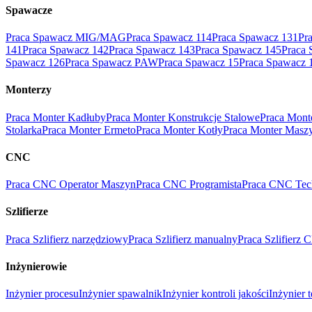
Spawacze
Praca Spawacz MIG/MAG
Praca Spawacz 114
Praca Spawacz 131
Pr
141
Praca Spawacz 142
Praca Spawacz 143
Praca Spawacz 145
Praca 
Spawacz 126
Praca Spawacz PAW
Praca Spawacz 15
Praca Spawacz 
Monterzy
Praca Monter Kadłuby
Praca Monter Konstrukcje Stalowe
Praca Mont
Stolarka
Praca Monter Ermeto
Praca Monter Kotły
Praca Monter Masz
CNC
Praca CNC Operator Maszyn
Praca CNC Programista
Praca CNC Tec
Szlifierze
Praca Szlifierz narzędziowy
Praca Szlifierz manualny
Praca Szlifierz
Inżynierowie
Inżynier procesu
Inżynier spawalnik
Inżynier kontroli jakości
Inżynier 