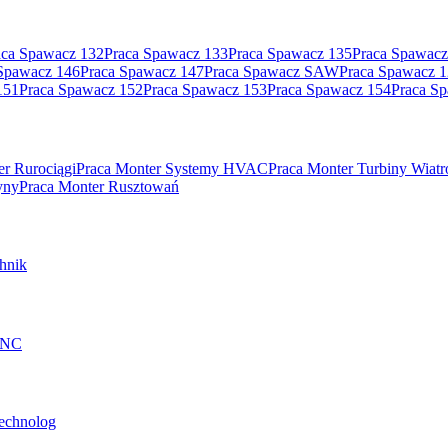
aca Spawacz 132
Praca Spawacz 133
Praca Spawacz 135
Praca Spawacz
Spawacz 146
Praca Spawacz 147
Praca Spawacz SAW
Praca Spawacz 
151
Praca Spawacz 152
Praca Spawacz 153
Praca Spawacz 154
Praca S
er Rurociągi
Praca Monter Systemy HVAC
Praca Monter Turbiny Wiat
yny
Praca Monter Rusztowań
hnik
 CNC
technolog