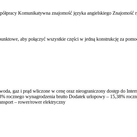
spółpracy Komunikatywna znajomość języka angielskiego Znajomość 
unktowe, aby połączyć wszystkie części w jedną konstrukcję za pom
a, gaz i prąd wliczone w cenę oraz nieograniczony dostęp do Intern
33% rocznego wynagrodzenia brutto Dodatek urlopowy – 15,38% roczn
sport – rower/rower elektryczny