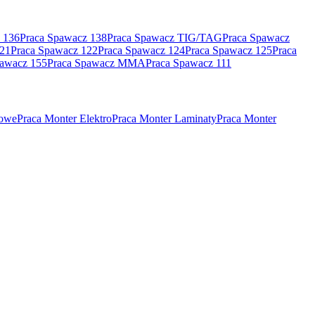
 136
Praca Spawacz 138
Praca Spawacz TIG/TAG
Praca Spawacz
121
Praca Spawacz 122
Praca Spawacz 124
Praca Spawacz 125
Praca
pawacz 155
Praca Spawacz MMA
Praca Spawacz 111
rowe
Praca Monter Elektro
Praca Monter Laminaty
Praca Monter