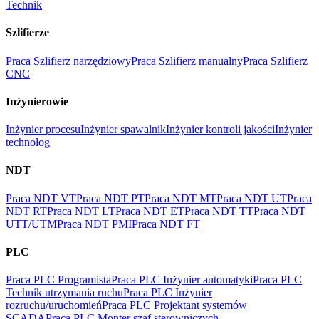
Technik
Szlifierze
Praca Szlifierz narzędziowy
Praca Szlifierz manualny
Praca Szlifierz
CNC
Inżynierowie
Inżynier procesu
Inżynier spawalnik
Inżynier kontroli jakości
Inżynier
technolog
NDT
Praca NDT VT
Praca NDT PT
Praca NDT MT
Praca NDT UT
Praca
NDT RT
Praca NDT LT
Praca NDT ET
Praca NDT TT
Praca NDT
UTT/UTM
Praca NDT PMI
Praca NDT FT
PLC
Praca PLC Programista
Praca PLC Inżynier automatyki
Praca PLC
Technik utrzymania ruchu
Praca PLC Inżynier
rozruchu/uruchomień
Praca PLC Projektant systemów
SCADA
Praca PLC Monter szaf sterowniczych