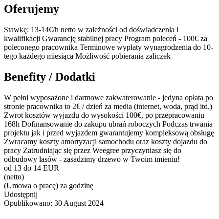
Oferujemy
Stawkę: 13-14€/h netto w zależności od doświadczenia i
kwalifikacji Gwarancję stabilnej pracy Program poleceń - 100€ za
poleconego pracownika Terminowe wypłaty wynagrodzenia do 10-
tego każdego miesiąca Możliwość pobierania zaliczek
Benefity / Dodatki
W pełni wyposażone i darmowe zakwaterowanie - jedyna opłata po
stronie pracownika to 2€ / dzień za media (internet, woda, prąd itd.)
Zwrot kosztów wyjazdu do wysokości 100€, po przepracowaniu
168h Dofinansowanie do zakupu ubrań roboczych Podczas trwania
projektu jak i przed wyjazdem gwarantujemy kompleksową obsługę
Zwracamy koszty amortyzacji samochodu oraz koszty dojazdu do
pracy Zatrudniając się przez Weegree przyczyniasz się do
odbudowy lasów - zasadzimy drzewo w Twoim imieniu!
od 13 do 14 EUR
(netto)
(Umowa o pracę) za godzinę
Udostępnij
Opublikowano:
30 August 2024