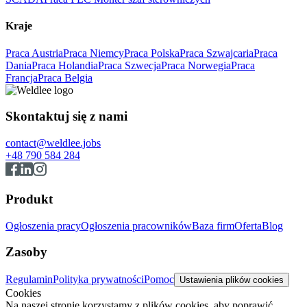
Kraje
Praca Austria
Praca Niemcy
Praca Polska
Praca Szwajcaria
Praca
Dania
Praca Holandia
Praca Szwecja
Praca Norwegia
Praca
Francja
Praca Belgia
Skontaktuj się z nami
contact@weldlee.jobs
+48 790 584 284
Produkt
Ogłoszenia pracy
Ogłoszenia pracowników
Baza firm
Oferta
Blog
Zasoby
Regulamin
Polityka prywatności
Pomoc
Ustawienia plików cookies
Cookies
Na naszej stronie korzystamy z plików cookies, aby poprawić