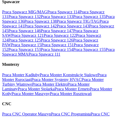
Spawacze
Praca Spawacz MIG/MAG
Praca Spawacz 114
Praca Spawacz
131
Praca Spawacz 132
Praca Spawacz 133
Praca Spawacz 135
Praca
Spawacz 136
Praca Spawacz 138
Praca Spawacz TIG/TAG
Praca
Spawacz 141
Praca Spawacz 142
Praca Spawacz 143
Praca Spawacz
145
Praca Spawacz 146
Praca Spawacz 147
Praca Spawacz
SAW
Praca Spawacz 121
Praca Spawacz 122
Praca Spawacz
124
Praca Spawacz 125
Praca Spawacz 126
Praca Spawacz
PAW
Praca Spawacz 15
Praca Spawacz 151
Praca Spawacz
152
Praca Spawacz 153
Praca Spawacz 154
Praca Spawacz 155
Praca
Spawacz MMA
Praca Spawacz 111
Monterzy
Praca Monter Kadłuby
Praca Monter Konstrukcje Stalowe
Praca
Monter Rurociągi
Praca Monter Systemy HVAC
Praca Monter
Turbiny Wiatrowe
Praca Monter Elektro
Praca Monter
Laminaty
Praca Monter Stolarka
Praca Monter Ermeto
Praca Monter
Kotły
Praca Monter Maszyny
Praca Monter Rusztowań
CNC
Praca CNC Operator Maszyn
Praca CNC Programista
Praca CNC