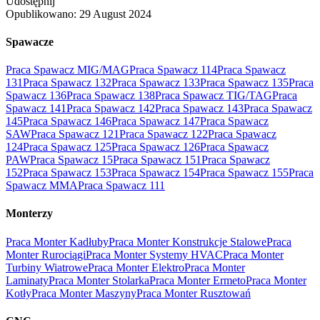
Udostępnij
Opublikowano:
29 August 2024
Spawacze
Praca Spawacz MIG/MAG
Praca Spawacz 114
Praca Spawacz
131
Praca Spawacz 132
Praca Spawacz 133
Praca Spawacz 135
Praca
Spawacz 136
Praca Spawacz 138
Praca Spawacz TIG/TAG
Praca
Spawacz 141
Praca Spawacz 142
Praca Spawacz 143
Praca Spawacz
145
Praca Spawacz 146
Praca Spawacz 147
Praca Spawacz
SAW
Praca Spawacz 121
Praca Spawacz 122
Praca Spawacz
124
Praca Spawacz 125
Praca Spawacz 126
Praca Spawacz
PAW
Praca Spawacz 15
Praca Spawacz 151
Praca Spawacz
152
Praca Spawacz 153
Praca Spawacz 154
Praca Spawacz 155
Praca
Spawacz MMA
Praca Spawacz 111
Monterzy
Praca Monter Kadłuby
Praca Monter Konstrukcje Stalowe
Praca
Monter Rurociągi
Praca Monter Systemy HVAC
Praca Monter
Turbiny Wiatrowe
Praca Monter Elektro
Praca Monter
Laminaty
Praca Monter Stolarka
Praca Monter Ermeto
Praca Monter
Kotły
Praca Monter Maszyny
Praca Monter Rusztowań