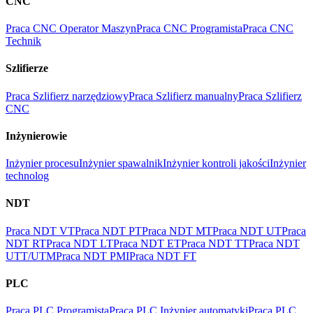
CNC
Praca CNC Operator Maszyn
Praca CNC Programista
Praca CNC
Technik
Szlifierze
Praca Szlifierz narzędziowy
Praca Szlifierz manualny
Praca Szlifierz
CNC
Inżynierowie
Inżynier procesu
Inżynier spawalnik
Inżynier kontroli jakości
Inżynier
technolog
NDT
Praca NDT VT
Praca NDT PT
Praca NDT MT
Praca NDT UT
Praca
NDT RT
Praca NDT LT
Praca NDT ET
Praca NDT TT
Praca NDT
UTT/UTM
Praca NDT PMI
Praca NDT FT
PLC
Praca PLC Programista
Praca PLC Inżynier automatyki
Praca PLC