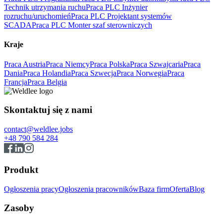
Technik utrzymania ruchu
Praca PLC Inżynier
rozruchu/uruchomień
Praca PLC Projektant systemów
SCADA
Praca PLC Monter szaf sterowniczych
Kraje
Praca Austria
Praca Niemcy
Praca Polska
Praca Szwajcaria
Praca
Dania
Praca Holandia
Praca Szwecja
Praca Norwegia
Praca
Francja
Praca Belgia
Skontaktuj się z nami
contact@weldlee.jobs
+48 790 584 284
Produkt
Ogłoszenia pracy
Ogłoszenia pracowników
Baza firm
Oferta
Blog
Zasoby