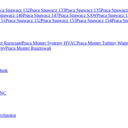
aca Spawacz 132
Praca Spawacz 133
Praca Spawacz 135
Praca Spawacz
Spawacz 146
Praca Spawacz 147
Praca Spawacz SAW
Praca Spawacz 
151
Praca Spawacz 152
Praca Spawacz 153
Praca Spawacz 154
Praca S
er Rurociągi
Praca Monter Systemy HVAC
Praca Monter Turbiny Wiat
yny
Praca Monter Rusztowań
hnik
 CNC
technolog