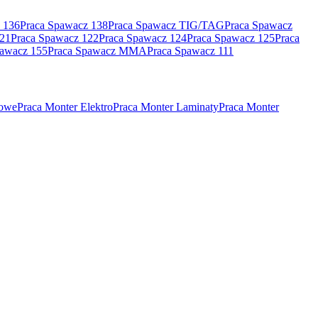
 136
Praca Spawacz 138
Praca Spawacz TIG/TAG
Praca Spawacz
121
Praca Spawacz 122
Praca Spawacz 124
Praca Spawacz 125
Praca
pawacz 155
Praca Spawacz MMA
Praca Spawacz 111
rowe
Praca Monter Elektro
Praca Monter Laminaty
Praca Monter