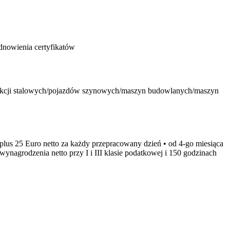
nowienia certyfikatów
ukcji stalowych/pojazdów szynowych/maszyn budowlanych/maszyn
lus 25 Euro netto za każdy przepracowany dzień • od 4-go miesiąca
agrodzenia netto przy I i III klasie podatkowej i 150 godzinach