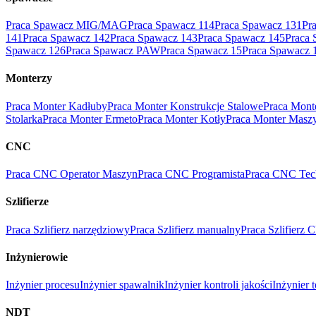
Praca Spawacz MIG/MAG
Praca Spawacz 114
Praca Spawacz 131
Pr
141
Praca Spawacz 142
Praca Spawacz 143
Praca Spawacz 145
Praca 
Spawacz 126
Praca Spawacz PAW
Praca Spawacz 15
Praca Spawacz 
Monterzy
Praca Monter Kadłuby
Praca Monter Konstrukcje Stalowe
Praca Mont
Stolarka
Praca Monter Ermeto
Praca Monter Kotły
Praca Monter Masz
CNC
Praca CNC Operator Maszyn
Praca CNC Programista
Praca CNC Tec
Szlifierze
Praca Szlifierz narzędziowy
Praca Szlifierz manualny
Praca Szlifierz
Inżynierowie
Inżynier procesu
Inżynier spawalnik
Inżynier kontroli jakości
Inżynier 
NDT