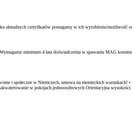
ku aktualnych certyfikatów pomagamy w ich wyrobieniu/możliwość od
h. Wymagamy minimum 4 lata doświadczenia w spawaniu MAG konstr
wotne i społeczne w Niemczech, umowa na niemieckich warunkach! • p
akwaterowanie w pokojach jednoosobowych Orientacyjna wysokości wyn