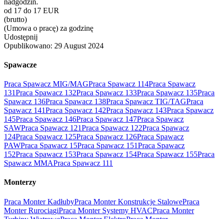
nadgodzin.
od 17 do 17 EUR
(brutto)
(Umowa o pracę) za godzinę
Udostępnij
Opublikowano:
29 August 2024
Spawacze
Praca Spawacz MIG/MAG
Praca Spawacz 114
Praca Spawacz
131
Praca Spawacz 132
Praca Spawacz 133
Praca Spawacz 135
Praca
Spawacz 136
Praca Spawacz 138
Praca Spawacz TIG/TAG
Praca
Spawacz 141
Praca Spawacz 142
Praca Spawacz 143
Praca Spawacz
145
Praca Spawacz 146
Praca Spawacz 147
Praca Spawacz
SAW
Praca Spawacz 121
Praca Spawacz 122
Praca Spawacz
124
Praca Spawacz 125
Praca Spawacz 126
Praca Spawacz
PAW
Praca Spawacz 15
Praca Spawacz 151
Praca Spawacz
152
Praca Spawacz 153
Praca Spawacz 154
Praca Spawacz 155
Praca
Spawacz MMA
Praca Spawacz 111
Monterzy
Praca Monter Kadłuby
Praca Monter Konstrukcje Stalowe
Praca
Monter Rurociągi
Praca Monter Systemy HVAC
Praca Monter