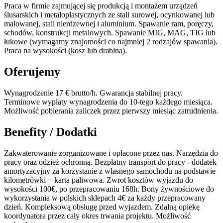
Praca w firmie zajmującej się produkcją i montażem urządzeń
ślusarskich i metaloplastycznych ze stali surowej, ocynkowanej lub
malowanej, stali nierdzewnej i aluminium. Spawanie ram, poręczy,
schodów, konstrukcji metalowych. Spawanie MIG, MAG, TIG lub
łukowe (wymagamy znajomości co najmniej 2 rodzajów spawania).
Praca na wysokości (kosz lub drabina).
Oferujemy
Wynagrodzenie 17 € brutto/h. Gwarancja stabilnej pracy.
Terminowe wypłaty wynagrodzenia do 10-tego każdego miesiąca.
Możliwość pobierania zaliczek przez pierwszy miesiąc zatrudnienia.
Benefity / Dodatki
Zakwaterowanie zorganizowane i opłacone przez nas. Narzędzia do
pracy oraz odzież ochronną. Bezpłatny transport do pracy - dodatek
amortyzacyjny za korzystanie z własnego samochodu na podstawie
kilometrówki + karta paliwowa. Zwrot kosztów wyjazdu do
wysokości 100€, po przepracowaniu 168h. Bony żywnościowe do
wykorzystania w polskich sklepach 4€ za każdy przepracowany
dzień. Kompleksową obsługę przed wyjazdem. Zdalną opiekę
koordynatora przez cały okres trwania projektu. Możliwość