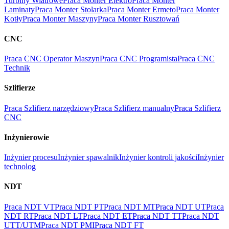
Turbiny Wiatrowe
Praca Monter Elektro
Praca Monter
Laminaty
Praca Monter Stolarka
Praca Monter Ermeto
Praca Monter
Kotły
Praca Monter Maszyny
Praca Monter Rusztowań
CNC
Praca CNC Operator Maszyn
Praca CNC Programista
Praca CNC
Technik
Szlifierze
Praca Szlifierz narzędziowy
Praca Szlifierz manualny
Praca Szlifierz
CNC
Inżynierowie
Inżynier procesu
Inżynier spawalnik
Inżynier kontroli jakości
Inżynier
technolog
NDT
Praca NDT VT
Praca NDT PT
Praca NDT MT
Praca NDT UT
Praca
NDT RT
Praca NDT LT
Praca NDT ET
Praca NDT TT
Praca NDT
UTT/UTM
Praca NDT PMI
Praca NDT FT