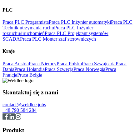
PLC
Praca PLC Programista
Praca PLC Inżynier automatyki
Praca PLC
Technik utrzymania ruchu
Praca PLC Inżynier
rozruchu/uruchomień
Praca PLC Projektant systemów
SCADA
Praca PLC Monter szaf sterowniczych
Kraje
Praca Austria
Praca Niemcy
Praca Polska
Praca Szwajcaria
Praca
Dania
Praca Holandia
Praca Szwecja
Praca Norwegia
Praca
Francja
Praca Belgia
Skontaktuj się z nami
contact@weldlee.jobs
+48 790 584 284
Produkt