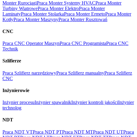
Monter Rurociągi
Praca Monter Systemy HVAC
Praca Monter
Turbiny Wiatrowe
Praca Monter Elektro
Praca Monter
Laminaty
Praca Monter Stolarka
Praca Monter Ermeto
Praca Monter
Kotły
Praca Monter Maszyny
Praca Monter Rusztowań
CNC
Praca CNC Operator Maszyn
Praca CNC Programista
Praca CNC
Technik
Szlifierze
Praca Szlifierz narzędziowy
Praca Szlifierz manualny
Praca Szlifierz
CNC
Inżynierowie
Inżynier procesu
Inżynier spawalnik
Inżynier kontroli jakości
Inżynier
technolog
NDT
Praca NDT VT
Praca NDT PT
Praca NDT MT
Praca NDT UT
Praca