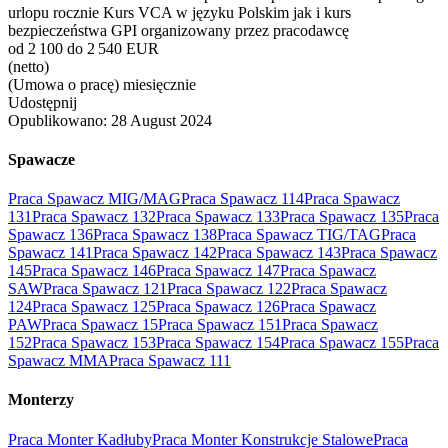
urlopu rocznie Kurs VCA w języku Polskim jak i kurs
bezpieczeństwa GPI organizowany przez pracodawcę
od 2 100 do 2 540 EUR
(netto)
(Umowa o pracę) miesięcznie
Udostępnij
Opublikowano:
28 August 2024
Spawacze
Praca Spawacz MIG/MAG
Praca Spawacz 114
Praca Spawacz
131
Praca Spawacz 132
Praca Spawacz 133
Praca Spawacz 135
Praca
Spawacz 136
Praca Spawacz 138
Praca Spawacz TIG/TAG
Praca
Spawacz 141
Praca Spawacz 142
Praca Spawacz 143
Praca Spawacz
145
Praca Spawacz 146
Praca Spawacz 147
Praca Spawacz
SAW
Praca Spawacz 121
Praca Spawacz 122
Praca Spawacz
124
Praca Spawacz 125
Praca Spawacz 126
Praca Spawacz
PAW
Praca Spawacz 15
Praca Spawacz 151
Praca Spawacz
152
Praca Spawacz 153
Praca Spawacz 154
Praca Spawacz 155
Praca
Spawacz MMA
Praca Spawacz 111
Monterzy
Praca Monter Kadłuby
Praca Monter Konstrukcje Stalowe
Praca