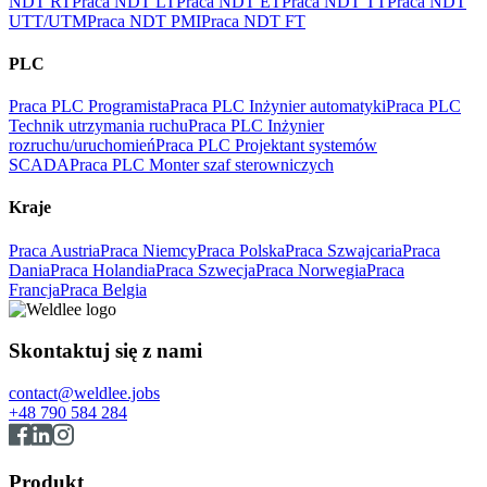
NDT RT
Praca NDT LT
Praca NDT ET
Praca NDT TT
Praca NDT
UTT/UTM
Praca NDT PMI
Praca NDT FT
PLC
Praca PLC Programista
Praca PLC Inżynier automatyki
Praca PLC
Technik utrzymania ruchu
Praca PLC Inżynier
rozruchu/uruchomień
Praca PLC Projektant systemów
SCADA
Praca PLC Monter szaf sterowniczych
Kraje
Praca Austria
Praca Niemcy
Praca Polska
Praca Szwajcaria
Praca
Dania
Praca Holandia
Praca Szwecja
Praca Norwegia
Praca
Francja
Praca Belgia
Skontaktuj się z nami
contact@weldlee.jobs
+48 790 584 284
Produkt