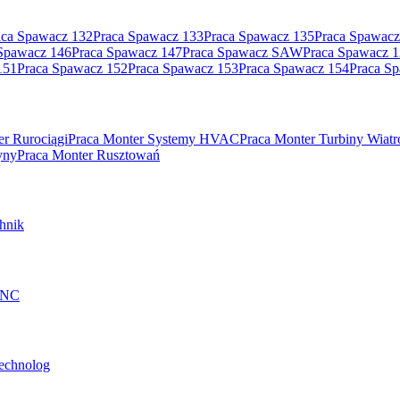
aca Spawacz 132
Praca Spawacz 133
Praca Spawacz 135
Praca Spawacz
Spawacz 146
Praca Spawacz 147
Praca Spawacz SAW
Praca Spawacz 
151
Praca Spawacz 152
Praca Spawacz 153
Praca Spawacz 154
Praca S
er Rurociągi
Praca Monter Systemy HVAC
Praca Monter Turbiny Wiat
yny
Praca Monter Rusztowań
hnik
 CNC
technolog