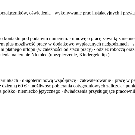
, przełączników, oświetlenia · wykonywanie prac instalacyjnych i przy
y do kontaktu pod podanym numerem. · umowę o pracę zawartą z niemi
m plus możliwość pracy w dodatkowo wypłacanych nadgodzinach · staw
ni płatnego urlopu (w zależności od stażu pracy) · odzież roboczą ora
ienia na terenie Niemiec (ubezpieczenie, Kindergeld itp.)
 warunkach · długoterminową współpracę · zakwaterowanie · pracę w
 dzienną 60 € · możliwość pobierania cotygodniowych zaliczek · punkt
ra polsko- niemiecko języcznego · świadczenia przysługujące pracownik