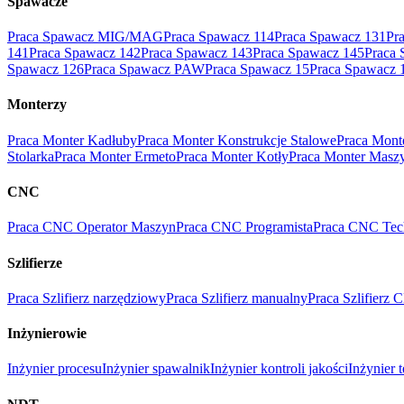
Spawacze
Praca Spawacz MIG/MAG
Praca Spawacz 114
Praca Spawacz 131
Pr
141
Praca Spawacz 142
Praca Spawacz 143
Praca Spawacz 145
Praca 
Spawacz 126
Praca Spawacz PAW
Praca Spawacz 15
Praca Spawacz 
Monterzy
Praca Monter Kadłuby
Praca Monter Konstrukcje Stalowe
Praca Mont
Stolarka
Praca Monter Ermeto
Praca Monter Kotły
Praca Monter Masz
CNC
Praca CNC Operator Maszyn
Praca CNC Programista
Praca CNC Tec
Szlifierze
Praca Szlifierz narzędziowy
Praca Szlifierz manualny
Praca Szlifierz
Inżynierowie
Inżynier procesu
Inżynier spawalnik
Inżynier kontroli jakości
Inżynier 