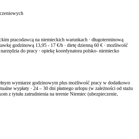
łączeniowych
eckim pracodawcą na niemieckich warunkach · długoterminową
kę godzinową 13,95 - 17 €/h · dietę dzienną 60 € · możliwość
z narzędzia do pracy · opiekę koordynatora polsko- niemiecko
 pełnym wymiarze godzinowym plus możliwość pracy w dodatkowo
ualne wypłaty · 24 – 30 dni płatnego urlopu (w zależności od stażu
om z tytułu zatrudnienia na terenie Niemiec (ubezpieczenie,