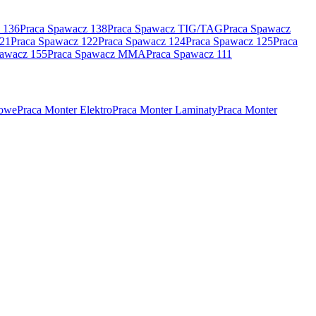
 136
Praca Spawacz 138
Praca Spawacz TIG/TAG
Praca Spawacz
121
Praca Spawacz 122
Praca Spawacz 124
Praca Spawacz 125
Praca
pawacz 155
Praca Spawacz MMA
Praca Spawacz 111
rowe
Praca Monter Elektro
Praca Monter Laminaty
Praca Monter