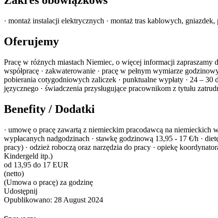
Zakres obowiązkóws
· montaż instalacji elektrycznych · montaż tras kablowych, gniazdek
Oferujemy
Pracę w różnych miastach Niemiec, o więcej informacji zapraszam
współpracę · zakwaterowanie · pracę w pełnym wymiarze godzinowy
pobierania cotygodniowych zaliczek · punktualne wypłaty · 24 – 30 d
języcznego · świadczenia przysługujące pracownikom z tytułu zatrudn
Benefity / Dodatki
· umowę o pracę zawartą z niemieckim pracodawcą na niemieckich
wypłacanych nadgodzinach · stawkę godzinową 13,95 - 17 €/h · dietę
pracy) · odzież roboczą oraz narzędzia do pracy · opiekę koordynato
Kindergeld itp.)
od 13,95 do 17 EUR
(netto)
(Umowa o pracę) za godzinę
Udostępnij
Opublikowano:
28 August 2024