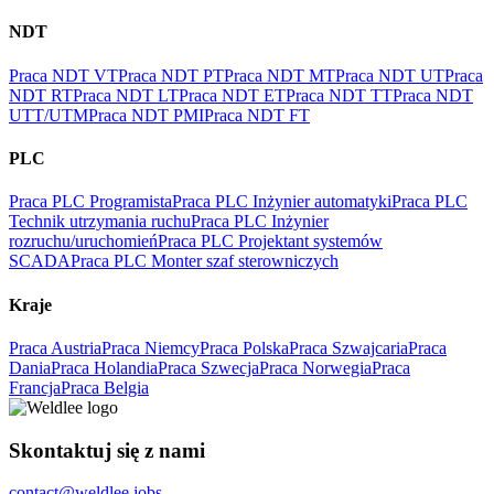
NDT
Praca NDT VT
Praca NDT PT
Praca NDT MT
Praca NDT UT
Praca
NDT RT
Praca NDT LT
Praca NDT ET
Praca NDT TT
Praca NDT
UTT/UTM
Praca NDT PMI
Praca NDT FT
PLC
Praca PLC Programista
Praca PLC Inżynier automatyki
Praca PLC
Technik utrzymania ruchu
Praca PLC Inżynier
rozruchu/uruchomień
Praca PLC Projektant systemów
SCADA
Praca PLC Monter szaf sterowniczych
Kraje
Praca Austria
Praca Niemcy
Praca Polska
Praca Szwajcaria
Praca
Dania
Praca Holandia
Praca Szwecja
Praca Norwegia
Praca
Francja
Praca Belgia
Skontaktuj się z nami
contact@weldlee.jobs