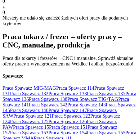
0
z
0
Niestety nie udało się znaleźć żadnych ofert pracy dla podanych
kryteriów
Praca tokarz / frezer – oferty pracy –
CNC, manualne, produkcja
Praca dla tokarzy i frezerów – CNC i manualne. Sprawdź aktualne
oferty pracy z wynagrodzeniem na Weldlee i aplikuj bezpośrednio!
Spawacze
Praca Spawacz MIG/MAG
Praca Spawacz 114
Praca Spawacz
131
Praca Spawacz 132
Praca Spawacz 133
Praca Spawacz 135
Praca
Spawacz 136
Praca Spawacz 138
Praca Spawacz TIG/TAG
Praca
Spawacz 141
Praca Spawacz 142
Praca Spawacz 143
Praca Spawacz
145
Praca Spawacz 146
Praca Spawacz 147
Praca Spawacz
SAW
Praca Spawacz 121
Praca Spawacz 122
Praca Spawacz
124
Praca Spawacz 125
Praca Spawacz 126
Praca Spawacz
PAW
Praca Spawacz 15
Praca Spawacz 151
Praca Spawacz
152
Praca Spawacz 153
Praca Spawacz 154
Praca Spawacz 155
Praca
Spawacz MMA
Praca Spawacz 111