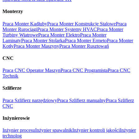
Monterzy
Praca Monter Kadłuby
Praca Monter Konstrukcje Stalowe
Praca
Monter Rurociągi
Praca Monter Systemy HVAC
Praca Monter
Turbiny Wiatrowe
Praca Monter Elektro
Praca Monter
Laminaty
Praca Monter Stolarka
Praca Monter Ermeto
Praca Monter
Kotły
Praca Monter Maszyny
Praca Monter Rusztowań
CNC
Praca CNC Operator Maszyn
Praca CNC Programista
Praca CNC
Technik
Szlifierze
Praca Szlifierz narzędziowy
Praca Szlifierz manualny
Praca Szlifierz
CNC
Inżynierowie
Inżynier procesu
Inżynier spawalnik
Inżynier kontroli jakości
Inżynier
technolog