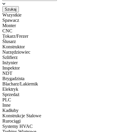
Szukaj
Wszystkie
Spawacz
Monter
CNC
Tokarz/Frezer
Ślusarz
Konstruktor
Narzędziowiec
Szlifierz
Inżynier
Inspektor
NDT
Brygadzista
Blacharz/Lakiernik
Elektryk
Sprzedaż
PLC
Inne
Kadłuby
Konstrukcje Stalowe
Rurociągi
Systemy HVAC
Turbiny Wiatrowe