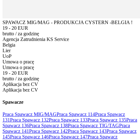
SPAWACZ MIG/MAG - PRODUKCJA CYSTERN -BELGIA !
19 - 20 EUR
brutto
/
za godzinę
Agencja Zatrudnienia KS Service
Belgia
Lier
UoP
Umowa o pracę
Umowa o pracę
19 - 20 EUR
brutto
/
za godzinę
Aplikacja bez CV
Aplikacja bez CV
Spawacze
Praca Spawacz MIG/MAG
Praca Spawacz 114
Praca Spawacz
131
Praca Spawacz 132
Praca Spawacz 133
Praca Spawacz 135
Praca
Spawacz 136
Praca Spawacz 138
Praca Spawacz TIG/TAG
Praca
Spawacz 141
Praca Spawacz 142
Praca Spawacz 143
Praca Spawacz
145
Praca Spawacz 146
Praca Spawacz 147
Praca Spawacz