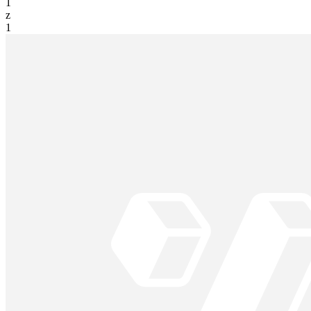
1
z
1