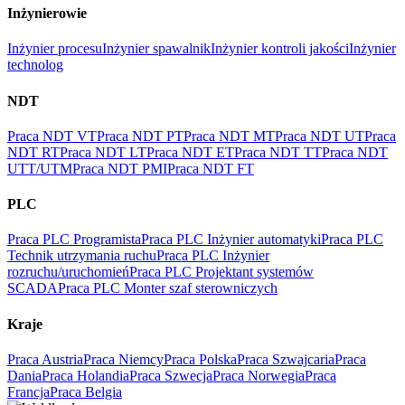
Inżynierowie
Inżynier procesu
Inżynier spawalnik
Inżynier kontroli jakości
Inżynier
technolog
NDT
Praca NDT VT
Praca NDT PT
Praca NDT MT
Praca NDT UT
Praca
NDT RT
Praca NDT LT
Praca NDT ET
Praca NDT TT
Praca NDT
UTT/UTM
Praca NDT PMI
Praca NDT FT
PLC
Praca PLC Programista
Praca PLC Inżynier automatyki
Praca PLC
Technik utrzymania ruchu
Praca PLC Inżynier
rozruchu/uruchomień
Praca PLC Projektant systemów
SCADA
Praca PLC Monter szaf sterowniczych
Kraje
Praca Austria
Praca Niemcy
Praca Polska
Praca Szwajcaria
Praca
Dania
Praca Holandia
Praca Szwecja
Praca Norwegia
Praca
Francja
Praca Belgia