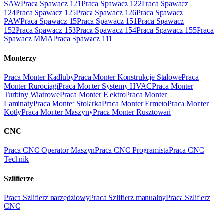
SAW
Praca Spawacz 121
Praca Spawacz 122
Praca Spawacz
124
Praca Spawacz 125
Praca Spawacz 126
Praca Spawacz
PAW
Praca Spawacz 15
Praca Spawacz 151
Praca Spawacz
152
Praca Spawacz 153
Praca Spawacz 154
Praca Spawacz 155
Praca
Spawacz MMA
Praca Spawacz 111
Monterzy
Praca Monter Kadłuby
Praca Monter Konstrukcje Stalowe
Praca
Monter Rurociągi
Praca Monter Systemy HVAC
Praca Monter
Turbiny Wiatrowe
Praca Monter Elektro
Praca Monter
Laminaty
Praca Monter Stolarka
Praca Monter Ermeto
Praca Monter
Kotły
Praca Monter Maszyny
Praca Monter Rusztowań
CNC
Praca CNC Operator Maszyn
Praca CNC Programista
Praca CNC
Technik
Szlifierze
Praca Szlifierz narzędziowy
Praca Szlifierz manualny
Praca Szlifierz
CNC