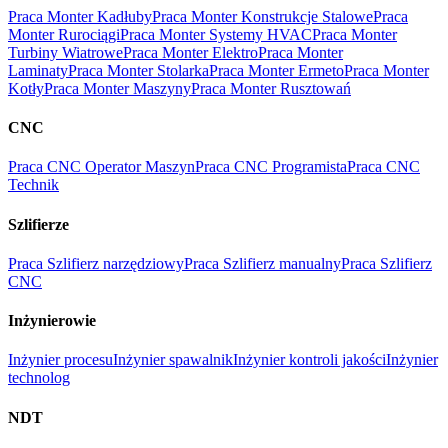
Praca Monter Kadłuby
Praca Monter Konstrukcje Stalowe
Praca
Monter Rurociągi
Praca Monter Systemy HVAC
Praca Monter
Turbiny Wiatrowe
Praca Monter Elektro
Praca Monter
Laminaty
Praca Monter Stolarka
Praca Monter Ermeto
Praca Monter
Kotły
Praca Monter Maszyny
Praca Monter Rusztowań
CNC
Praca CNC Operator Maszyn
Praca CNC Programista
Praca CNC
Technik
Szlifierze
Praca Szlifierz narzędziowy
Praca Szlifierz manualny
Praca Szlifierz
CNC
Inżynierowie
Inżynier procesu
Inżynier spawalnik
Inżynier kontroli jakości
Inżynier
technolog
NDT