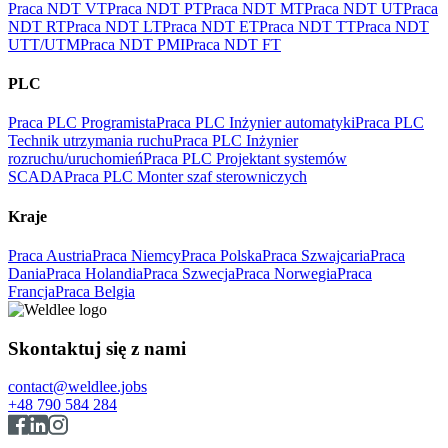
Praca NDT VT
Praca NDT PT
Praca NDT MT
Praca NDT UT
Praca
NDT RT
Praca NDT LT
Praca NDT ET
Praca NDT TT
Praca NDT
UTT/UTM
Praca NDT PMI
Praca NDT FT
PLC
Praca PLC Programista
Praca PLC Inżynier automatyki
Praca PLC
Technik utrzymania ruchu
Praca PLC Inżynier
rozruchu/uruchomień
Praca PLC Projektant systemów
SCADA
Praca PLC Monter szaf sterowniczych
Kraje
Praca Austria
Praca Niemcy
Praca Polska
Praca Szwajcaria
Praca
Dania
Praca Holandia
Praca Szwecja
Praca Norwegia
Praca
Francja
Praca Belgia
Skontaktuj się z nami
contact@weldlee.jobs
+48 790 584 284