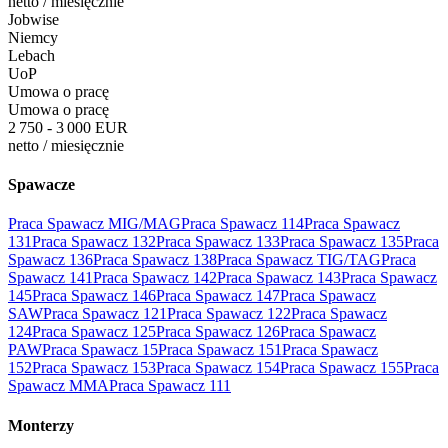
netto
/
miesięcznie
Jobwise
Niemcy
Lebach
UoP
Umowa o pracę
Umowa o pracę
2 750 - 3 000 EUR
netto
/
miesięcznie
Spawacze
Praca Spawacz MIG/MAG
Praca Spawacz 114
Praca Spawacz
131
Praca Spawacz 132
Praca Spawacz 133
Praca Spawacz 135
Praca
Spawacz 136
Praca Spawacz 138
Praca Spawacz TIG/TAG
Praca
Spawacz 141
Praca Spawacz 142
Praca Spawacz 143
Praca Spawacz
145
Praca Spawacz 146
Praca Spawacz 147
Praca Spawacz
SAW
Praca Spawacz 121
Praca Spawacz 122
Praca Spawacz
124
Praca Spawacz 125
Praca Spawacz 126
Praca Spawacz
PAW
Praca Spawacz 15
Praca Spawacz 151
Praca Spawacz
152
Praca Spawacz 153
Praca Spawacz 154
Praca Spawacz 155
Praca
Spawacz MMA
Praca Spawacz 111
Monterzy