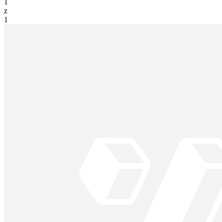
1
z
1