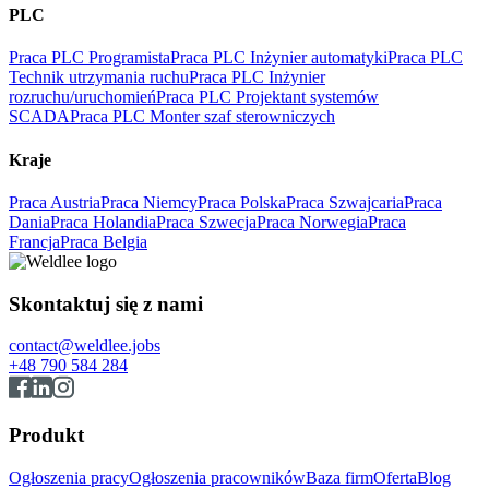
PLC
Praca PLC Programista
Praca PLC Inżynier automatyki
Praca PLC
Technik utrzymania ruchu
Praca PLC Inżynier
rozruchu/uruchomień
Praca PLC Projektant systemów
SCADA
Praca PLC Monter szaf sterowniczych
Kraje
Praca Austria
Praca Niemcy
Praca Polska
Praca Szwajcaria
Praca
Dania
Praca Holandia
Praca Szwecja
Praca Norwegia
Praca
Francja
Praca Belgia
Skontaktuj się z nami
contact@weldlee.jobs
+48 790 584 284
Produkt
Ogłoszenia pracy
Ogłoszenia pracowników
Baza firm
Oferta
Blog