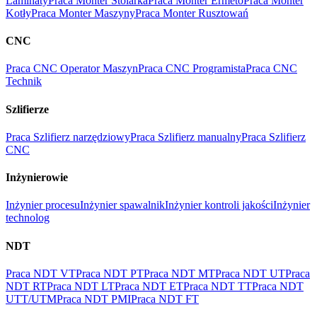
Laminaty
Praca Monter Stolarka
Praca Monter Ermeto
Praca Monter
Kotły
Praca Monter Maszyny
Praca Monter Rusztowań
CNC
Praca CNC Operator Maszyn
Praca CNC Programista
Praca CNC
Technik
Szlifierze
Praca Szlifierz narzędziowy
Praca Szlifierz manualny
Praca Szlifierz
CNC
Inżynierowie
Inżynier procesu
Inżynier spawalnik
Inżynier kontroli jakości
Inżynier
technolog
NDT
Praca NDT VT
Praca NDT PT
Praca NDT MT
Praca NDT UT
Praca
NDT RT
Praca NDT LT
Praca NDT ET
Praca NDT TT
Praca NDT
UTT/UTM
Praca NDT PMI
Praca NDT FT