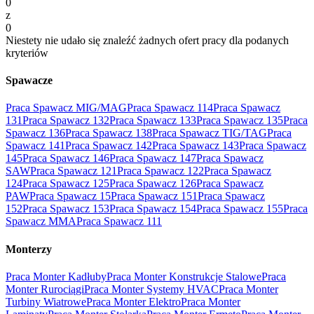
0
z
0
Niestety nie udało się znaleźć żadnych ofert pracy dla podanych
kryteriów
Spawacze
Praca Spawacz MIG/MAG
Praca Spawacz 114
Praca Spawacz
131
Praca Spawacz 132
Praca Spawacz 133
Praca Spawacz 135
Praca
Spawacz 136
Praca Spawacz 138
Praca Spawacz TIG/TAG
Praca
Spawacz 141
Praca Spawacz 142
Praca Spawacz 143
Praca Spawacz
145
Praca Spawacz 146
Praca Spawacz 147
Praca Spawacz
SAW
Praca Spawacz 121
Praca Spawacz 122
Praca Spawacz
124
Praca Spawacz 125
Praca Spawacz 126
Praca Spawacz
PAW
Praca Spawacz 15
Praca Spawacz 151
Praca Spawacz
152
Praca Spawacz 153
Praca Spawacz 154
Praca Spawacz 155
Praca
Spawacz MMA
Praca Spawacz 111
Monterzy
Praca Monter Kadłuby
Praca Monter Konstrukcje Stalowe
Praca
Monter Rurociągi
Praca Monter Systemy HVAC
Praca Monter
Turbiny Wiatrowe
Praca Monter Elektro
Praca Monter