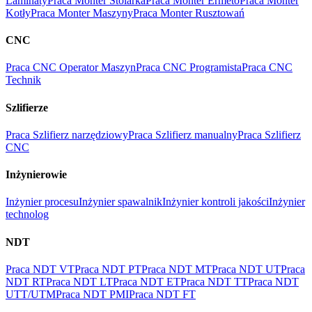
Laminaty
Praca Monter Stolarka
Praca Monter Ermeto
Praca Monter
Kotły
Praca Monter Maszyny
Praca Monter Rusztowań
CNC
Praca CNC Operator Maszyn
Praca CNC Programista
Praca CNC
Technik
Szlifierze
Praca Szlifierz narzędziowy
Praca Szlifierz manualny
Praca Szlifierz
CNC
Inżynierowie
Inżynier procesu
Inżynier spawalnik
Inżynier kontroli jakości
Inżynier
technolog
NDT
Praca NDT VT
Praca NDT PT
Praca NDT MT
Praca NDT UT
Praca
NDT RT
Praca NDT LT
Praca NDT ET
Praca NDT TT
Praca NDT
UTT/UTM
Praca NDT PMI
Praca NDT FT