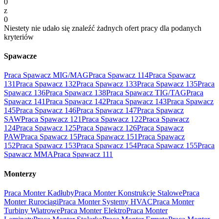
0
z
0
Niestety nie udało się znaleźć żadnych ofert pracy dla podanych
kryteriów
Spawacze
Praca Spawacz MIG/MAG
Praca Spawacz 114
Praca Spawacz
131
Praca Spawacz 132
Praca Spawacz 133
Praca Spawacz 135
Praca
Spawacz 136
Praca Spawacz 138
Praca Spawacz TIG/TAG
Praca
Spawacz 141
Praca Spawacz 142
Praca Spawacz 143
Praca Spawacz
145
Praca Spawacz 146
Praca Spawacz 147
Praca Spawacz
SAW
Praca Spawacz 121
Praca Spawacz 122
Praca Spawacz
124
Praca Spawacz 125
Praca Spawacz 126
Praca Spawacz
PAW
Praca Spawacz 15
Praca Spawacz 151
Praca Spawacz
152
Praca Spawacz 153
Praca Spawacz 154
Praca Spawacz 155
Praca
Spawacz MMA
Praca Spawacz 111
Monterzy
Praca Monter Kadłuby
Praca Monter Konstrukcje Stalowe
Praca
Monter Rurociągi
Praca Monter Systemy HVAC
Praca Monter
Turbiny Wiatrowe
Praca Monter Elektro
Praca Monter