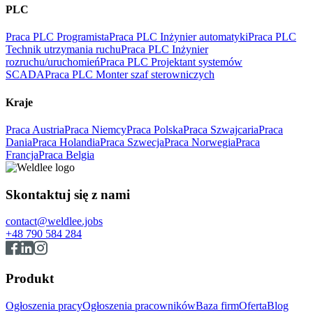
PLC
Praca PLC Programista
Praca PLC Inżynier automatyki
Praca PLC
Technik utrzymania ruchu
Praca PLC Inżynier
rozruchu/uruchomień
Praca PLC Projektant systemów
SCADA
Praca PLC Monter szaf sterowniczych
Kraje
Praca Austria
Praca Niemcy
Praca Polska
Praca Szwajcaria
Praca
Dania
Praca Holandia
Praca Szwecja
Praca Norwegia
Praca
Francja
Praca Belgia
Skontaktuj się z nami
contact@weldlee.jobs
+48 790 584 284
Produkt
Ogłoszenia pracy
Ogłoszenia pracowników
Baza firm
Oferta
Blog