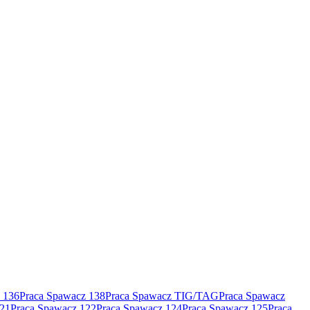
 136
Praca Spawacz 138
Praca Spawacz TIG/TAG
Praca Spawacz
121
Praca Spawacz 122
Praca Spawacz 124
Praca Spawacz 125
Praca