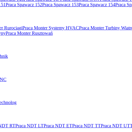
151
Praca Spawacz 152
Praca Spawacz 153
Praca Spawacz 154
Praca S
er Rurociągi
Praca Monter Systemy HVAC
Praca Monter Turbiny Wiat
yny
Praca Monter Rusztowań
hnik
 CNC
technolog
 NDT RT
Praca NDT LT
Praca NDT ET
Praca NDT TT
Praca NDT UT