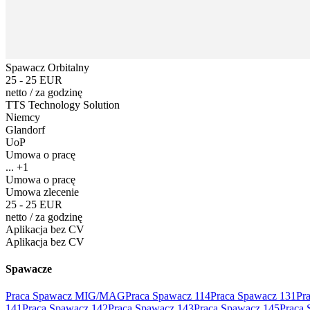
Spawacz Orbitalny
25 - 25 EUR
netto
/
za godzinę
TTS Technology Solution
Niemcy
Glandorf
UoP
Umowa o pracę
... +1
Umowa o pracę
Umowa zlecenie
25 - 25 EUR
netto
/
za godzinę
Aplikacja bez CV
Aplikacja bez CV
Spawacze
Praca Spawacz MIG/MAG
Praca Spawacz 114
Praca Spawacz 131
Pr
141
Praca Spawacz 142
Praca Spawacz 143
Praca Spawacz 145
Praca 