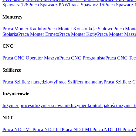
Spawacz 126
Praca Spawacz PAW
Praca Spawacz 15
Praca Spawacz 
Monterzy
Praca Monter Kadłuby
Praca Monter Konstrukcje Stalowe
Praca Mont
Stolarka
Praca Monter Ermeto
Praca Monter Kotły
Praca Monter Masz
CNC
Praca CNC Operator Maszyn
Praca CNC Programista
Praca CNC Tec
Szlifierze
Praca Szlifierz narzędziowy
Praca Szlifierz manualny
Praca Szlifierz
Inżynierowie
Inżynier procesu
Inżynier spawalnik
Inżynier kontroli jakości
Inżynier 
NDT
Praca NDT VT
Praca NDT PT
Praca NDT MT
Praca NDT UT
Praca