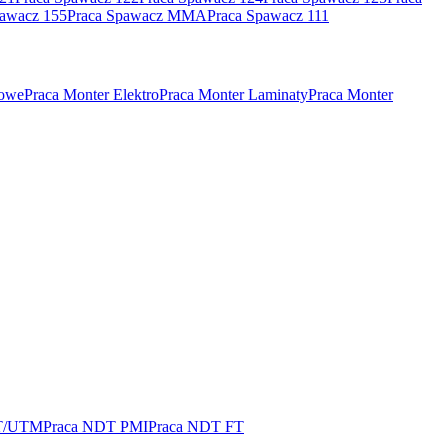
pawacz 155
Praca Spawacz MMA
Praca Spawacz 111
rowe
Praca Monter Elektro
Praca Monter Laminaty
Praca Monter
T/UTM
Praca NDT PMI
Praca NDT FT