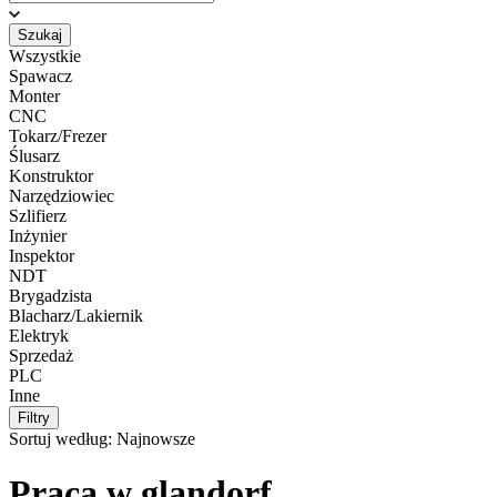
Szukaj
Wszystkie
Spawacz
Monter
CNC
Tokarz/Frezer
Ślusarz
Konstruktor
Narzędziowiec
Szlifierz
Inżynier
Inspektor
NDT
Brygadzista
Blacharz/Lakiernik
Elektryk
Sprzedaż
PLC
Inne
Filtry
Sortuj według:
Najnowsze
Praca w glandorf