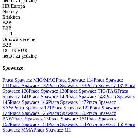
netto
/
za godzinę
HR Europa
Niemcy
Eriskirch
B2B
B2B
... +1
Umowa zlecenie
B2B
18 - 19 EUR
netto
/
za godzinę
Spawacze
Praca Spawacz MIG/MAG
Praca Spawacz 114
Praca Spawacz
131
Praca Spawacz 132
Praca Spawacz 133
Praca Spawacz 135
Praca
Spawacz 136
Praca Spawacz 138
Praca Spawacz TIG/TAG
Praca
Spawacz 141
Praca Spawacz 142
Praca Spawacz 143
Praca Spawacz
145
Praca Spawacz 146
Praca Spawacz 147
Praca Spawacz
SAW
Praca Spawacz 121
Praca Spawacz 122
Praca Spawacz
124
Praca Spawacz 125
Praca Spawacz 126
Praca Spawacz
PAW
Praca Spawacz 15
Praca Spawacz 151
Praca Spawacz
152
Praca Spawacz 153
Praca Spawacz 154
Praca Spawacz 155
Praca
Spawacz MMA
Praca Spawacz 111