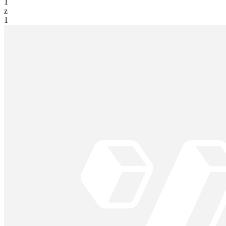
1
z
1