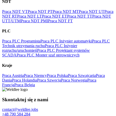
NDT
Praca NDT VT
Praca NDT PT
Praca NDT MT
Praca NDT UT
Praca
NDT RT
Praca NDT LT
Praca NDT ET
Praca NDT TT
Praca NDT
UTT/UTM
Praca NDT PMI
Praca NDT FT
PLC
Praca PLC Programista
Praca PLC Inżynier automatyki
Praca PLC
Technik utrzymania ruchu
Praca PLC Inżynier
rozruchu/uruchomień
Praca PLC Projektant systemów
SCADA
Praca PLC Monter szaf sterowniczych
Kraje
Praca Austria
Praca Niemcy
Praca Polska
Praca Szwajcaria
Praca
Dania
Praca Holandia
Praca Szwecja
Praca Norwegia
Praca
Francja
Praca Belgia
Skontaktuj się z nami
contact@weldlee.jobs
+48 790 584 284