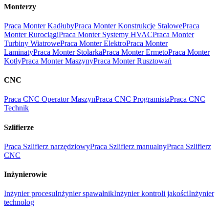
Monterzy
Praca Monter Kadłuby
Praca Monter Konstrukcje Stalowe
Praca
Monter Rurociągi
Praca Monter Systemy HVAC
Praca Monter
Turbiny Wiatrowe
Praca Monter Elektro
Praca Monter
Laminaty
Praca Monter Stolarka
Praca Monter Ermeto
Praca Monter
Kotły
Praca Monter Maszyny
Praca Monter Rusztowań
CNC
Praca CNC Operator Maszyn
Praca CNC Programista
Praca CNC
Technik
Szlifierze
Praca Szlifierz narzędziowy
Praca Szlifierz manualny
Praca Szlifierz
CNC
Inżynierowie
Inżynier procesu
Inżynier spawalnik
Inżynier kontroli jakości
Inżynier
technolog