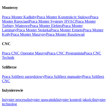
Monterzy
Praca Monter Kadłuby
Praca Monter Konstrukcje Stalowe
Praca
Monter Rurociągi
Praca Monter Systemy HVAC
Praca Monter
Turbiny Wiatrowe
Praca Monter Elektro
Praca Monter
Laminaty
Praca Monter Stolarka
Praca Monter Ermeto
Praca Monter
Kotły
Praca Monter Maszyny
Praca Monter Rusztowań
CNC
Praca CNC Operator Maszyn
Praca CNC Programista
Praca CNC
Technik
Szlifierze
Praca Szlifierz narzędziowy
Praca Szlifierz manualny
Praca Szlifierz
CNC
Inżynierowie
Inżynier procesu
Inżynier spawalnik
Inżynier kontroli jakości
Inżynier
technolog