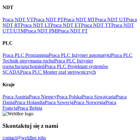
NDT
Praca NDT VT
Praca NDT PT
Praca NDT MT
Praca NDT UT
Praca
NDT RT
Praca NDT LT
Praca NDT ET
Praca NDT TT
Praca NDT
UTT/UTM
Praca NDT PMI
Praca NDT FT
PLC
Praca PLC Programista
Praca PLC Inżynier automatyki
Praca PLC
Technik utrzymania ruchu
Praca PLC Inżynier
rozruchu/uruchomień
Praca PLC Projektant systemów
SCADA
Praca PLC Monter szaf sterowniczych
Kraje
Praca Austria
Praca Niemcy
Praca Polska
Praca Szwajcaria
Praca
Dania
Praca Holandia
Praca Szwecja
Praca Norwegia
Praca
Francja
Praca Belgia
Skontaktuj się z nami
contact@weldlee.jobs