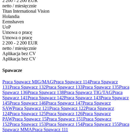
2 200 - 2 200 EUR
netto
/
miesięcznie
Titan International Vision
Holandia
Eemshaven
UoP
Umowa o pracę
Umowa o pracę
2 200 - 2 200 EUR
netto
/
miesięcznie
Aplikacja bez CV
Aplikacja bez CV
Spawacze
Praca Spawacz MIG/MAG
Praca Spawacz 114
Praca Spawacz
131
Praca Spawacz 132
Praca Spawacz 133
Praca Spawacz 135
Praca
Spawacz 136
Praca Spawacz 138
Praca Spawacz TIG/TAG
Praca
Spawacz 141
Praca Spawacz 142
Praca Spawacz 143
Praca Spawacz
145
Praca Spawacz 146
Praca Spawacz 147
Praca Spawacz
SAW
Praca Spawacz 121
Praca Spawacz 122
Praca Spawacz
124
Praca Spawacz 125
Praca Spawacz 126
Praca Spawacz
PAW
Praca Spawacz 15
Praca Spawacz 151
Praca Spawacz
152
Praca Spawacz 153
Praca Spawacz 154
Praca Spawacz 155
Praca
Spawacz MMA
Praca Spawacz 111