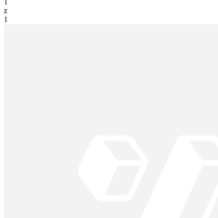
1
z
1