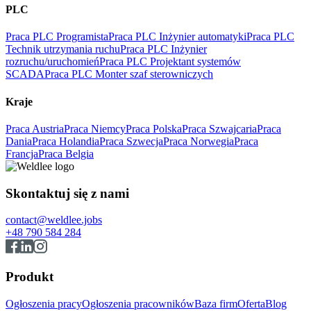
PLC
Praca PLC Programista
Praca PLC Inżynier automatyki
Praca PLC
Technik utrzymania ruchu
Praca PLC Inżynier
rozruchu/uruchomień
Praca PLC Projektant systemów
SCADA
Praca PLC Monter szaf sterowniczych
Kraje
Praca Austria
Praca Niemcy
Praca Polska
Praca Szwajcaria
Praca
Dania
Praca Holandia
Praca Szwecja
Praca Norwegia
Praca
Francja
Praca Belgia
Skontaktuj się z nami
contact@weldlee.jobs
+48 790 584 284
Produkt
Ogłoszenia pracy
Ogłoszenia pracowników
Baza firm
Oferta
Blog