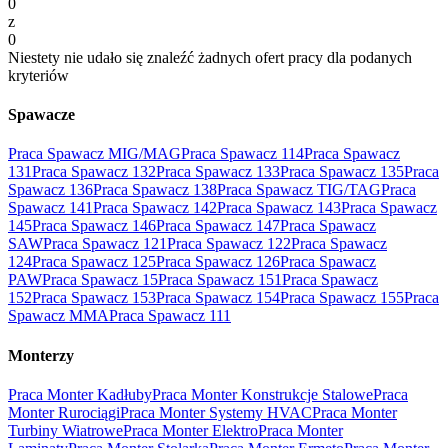
0
z
0
Niestety nie udało się znaleźć żadnych ofert pracy dla podanych
kryteriów
Spawacze
Praca Spawacz MIG/MAG
Praca Spawacz 114
Praca Spawacz
131
Praca Spawacz 132
Praca Spawacz 133
Praca Spawacz 135
Praca
Spawacz 136
Praca Spawacz 138
Praca Spawacz TIG/TAG
Praca
Spawacz 141
Praca Spawacz 142
Praca Spawacz 143
Praca Spawacz
145
Praca Spawacz 146
Praca Spawacz 147
Praca Spawacz
SAW
Praca Spawacz 121
Praca Spawacz 122
Praca Spawacz
124
Praca Spawacz 125
Praca Spawacz 126
Praca Spawacz
PAW
Praca Spawacz 15
Praca Spawacz 151
Praca Spawacz
152
Praca Spawacz 153
Praca Spawacz 154
Praca Spawacz 155
Praca
Spawacz MMA
Praca Spawacz 111
Monterzy
Praca Monter Kadłuby
Praca Monter Konstrukcje Stalowe
Praca
Monter Rurociągi
Praca Monter Systemy HVAC
Praca Monter
Turbiny Wiatrowe
Praca Monter Elektro
Praca Monter