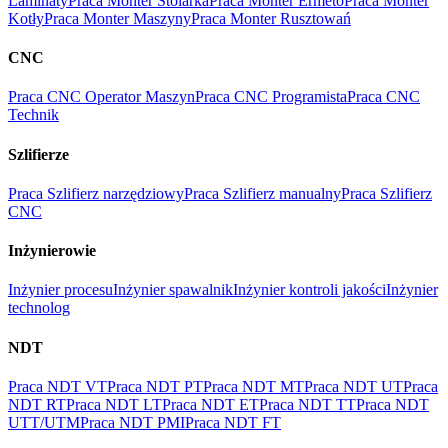
Laminaty
Praca Monter Stolarka
Praca Monter Ermeto
Praca Monter
Kotły
Praca Monter Maszyny
Praca Monter Rusztowań
CNC
Praca CNC Operator Maszyn
Praca CNC Programista
Praca CNC
Technik
Szlifierze
Praca Szlifierz narzędziowy
Praca Szlifierz manualny
Praca Szlifierz
CNC
Inżynierowie
Inżynier procesu
Inżynier spawalnik
Inżynier kontroli jakości
Inżynier
technolog
NDT
Praca NDT VT
Praca NDT PT
Praca NDT MT
Praca NDT UT
Praca
NDT RT
Praca NDT LT
Praca NDT ET
Praca NDT TT
Praca NDT
UTT/UTM
Praca NDT PMI
Praca NDT FT