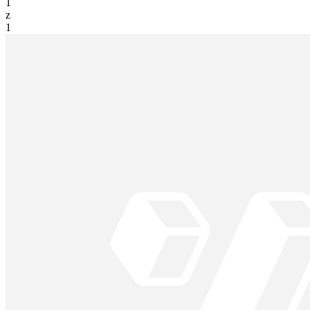
1
z
1