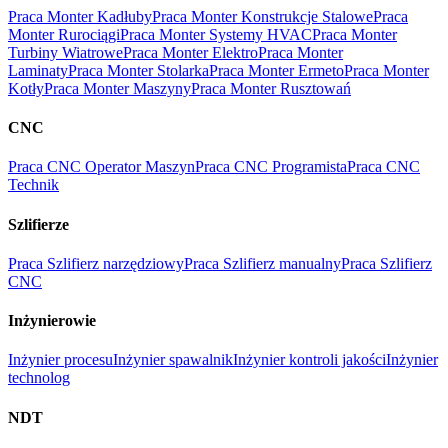
Praca Monter Kadłuby
Praca Monter Konstrukcje Stalowe
Praca
Monter Rurociągi
Praca Monter Systemy HVAC
Praca Monter
Turbiny Wiatrowe
Praca Monter Elektro
Praca Monter
Laminaty
Praca Monter Stolarka
Praca Monter Ermeto
Praca Monter
Kotły
Praca Monter Maszyny
Praca Monter Rusztowań
CNC
Praca CNC Operator Maszyn
Praca CNC Programista
Praca CNC
Technik
Szlifierze
Praca Szlifierz narzędziowy
Praca Szlifierz manualny
Praca Szlifierz
CNC
Inżynierowie
Inżynier procesu
Inżynier spawalnik
Inżynier kontroli jakości
Inżynier
technolog
NDT