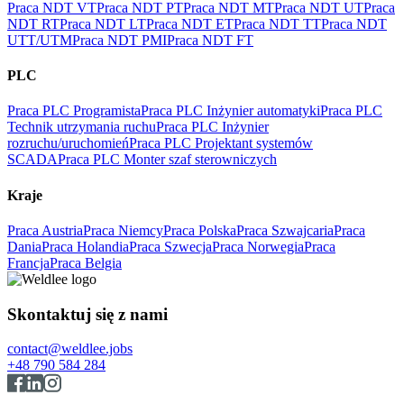
Praca NDT VT
Praca NDT PT
Praca NDT MT
Praca NDT UT
Praca
NDT RT
Praca NDT LT
Praca NDT ET
Praca NDT TT
Praca NDT
UTT/UTM
Praca NDT PMI
Praca NDT FT
PLC
Praca PLC Programista
Praca PLC Inżynier automatyki
Praca PLC
Technik utrzymania ruchu
Praca PLC Inżynier
rozruchu/uruchomień
Praca PLC Projektant systemów
SCADA
Praca PLC Monter szaf sterowniczych
Kraje
Praca Austria
Praca Niemcy
Praca Polska
Praca Szwajcaria
Praca
Dania
Praca Holandia
Praca Szwecja
Praca Norwegia
Praca
Francja
Praca Belgia
Skontaktuj się z nami
contact@weldlee.jobs
+48 790 584 284