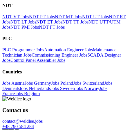
NDT
NDT VT Jobs
NDT PT Jobs
NDT MT Jobs
NDT UT Jobs
NDT RT
Jobs
NDT LT Jobs
NDT ET Jobs
NDT TT Jobs
NDT UTT/UTM
Jobs
NDT PMI Jobs
NDT FT Jobs
PLC
PLC Programmer Jobs
Automation Engineer Jobs
Maintenance
Technician Jobs
Commissioning Engineer Jobs
SCADA Designer
Jobs
Control Panel Assembler Jobs
Countries
Jobs Austria
Jobs Germany
Jobs Poland
Jobs Switzerland
Jobs
Denmark
Jobs Netherlands
Jobs Sweden
Jobs Norway
Jobs
France
Jobs Belgium
Contact us
contact@weldlee.jobs
+48 790 584 284