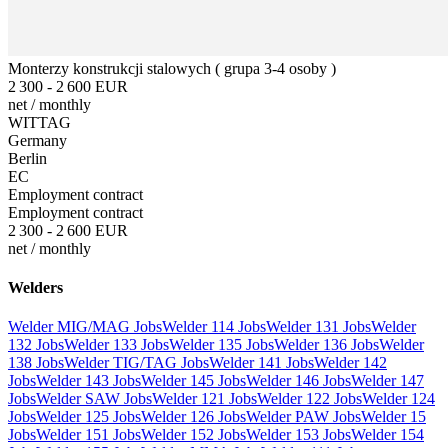
Monterzy konstrukcji stalowych ( grupa 3-4 osoby )
2 300 - 2 600 EUR
net
/
monthly
WITTAG
Germany
Berlin
EC
Employment contract
Employment contract
2 300 - 2 600 EUR
net
/
monthly
Welders
Welder MIG/MAG Jobs
Welder 114 Jobs
Welder 131 Jobs
Welder
132 Jobs
Welder 133 Jobs
Welder 135 Jobs
Welder 136 Jobs
Welder
138 Jobs
Welder TIG/TAG Jobs
Welder 141 Jobs
Welder 142
Jobs
Welder 143 Jobs
Welder 145 Jobs
Welder 146 Jobs
Welder 147
Jobs
Welder SAW Jobs
Welder 121 Jobs
Welder 122 Jobs
Welder 124
Jobs
Welder 125 Jobs
Welder 126 Jobs
Welder PAW Jobs
Welder 15
Jobs
Welder 151 Jobs
Welder 152 Jobs
Welder 153 Jobs
Welder 154