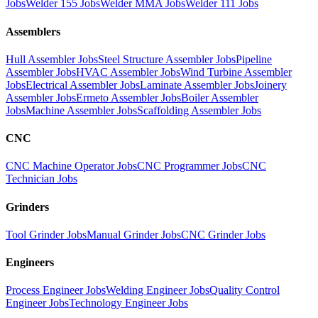
Jobs
Welder 155 Jobs
Welder MMA Jobs
Welder 111 Jobs
Assemblers
Hull Assembler Jobs
Steel Structure Assembler Jobs
Pipeline
Assembler Jobs
HVAC Assembler Jobs
Wind Turbine Assembler
Jobs
Electrical Assembler Jobs
Laminate Assembler Jobs
Joinery
Assembler Jobs
Ermeto Assembler Jobs
Boiler Assembler
Jobs
Machine Assembler Jobs
Scaffolding Assembler Jobs
CNC
CNC Machine Operator Jobs
CNC Programmer Jobs
CNC
Technician Jobs
Grinders
Tool Grinder Jobs
Manual Grinder Jobs
CNC Grinder Jobs
Engineers
Process Engineer Jobs
Welding Engineer Jobs
Quality Control
Engineer Jobs
Technology Engineer Jobs