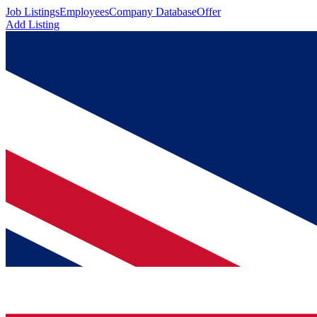
Job Listings
Employees
Company Database
Offer
Add Listing