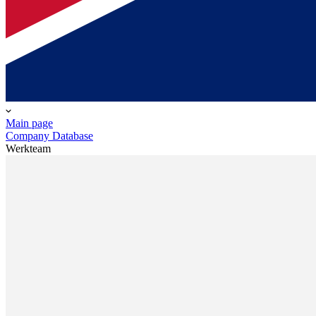
Main page
Company Database
Werkteam