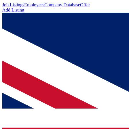
Job Listings
Employees
Company Database
Offer
Add Listing