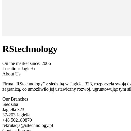
RStechnology
On the market since:
2006
Location:
Jagiełła
About Us
Firma „RStechnology” z siedzibą w Jagiełła 323, rozpoczęła swoją dzi
zagranicą, co umożliwiło jej ustawiczny rozwój, ugruntowując tym si
Our Branches
Siedziba
Jagiełła 323
37-203 Jagiełła
+48 502180870
rekrutacja@rstechnology.pl
Contact Persons