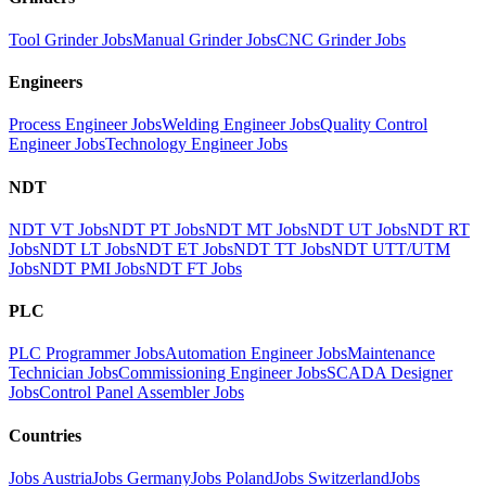
Tool Grinder Jobs
Manual Grinder Jobs
CNC Grinder Jobs
Engineers
Process Engineer Jobs
Welding Engineer Jobs
Quality Control
Engineer Jobs
Technology Engineer Jobs
NDT
NDT VT Jobs
NDT PT Jobs
NDT MT Jobs
NDT UT Jobs
NDT RT
Jobs
NDT LT Jobs
NDT ET Jobs
NDT TT Jobs
NDT UTT/UTM
Jobs
NDT PMI Jobs
NDT FT Jobs
PLC
PLC Programmer Jobs
Automation Engineer Jobs
Maintenance
Technician Jobs
Commissioning Engineer Jobs
SCADA Designer
Jobs
Control Panel Assembler Jobs
Countries
Jobs Austria
Jobs Germany
Jobs Poland
Jobs Switzerland
Jobs