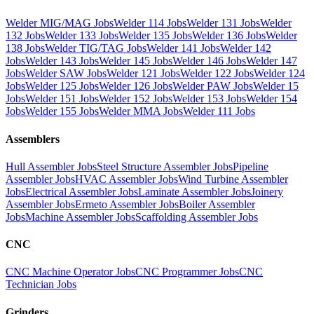
Welder MIG/MAG Jobs
Welder 114 Jobs
Welder 131 Jobs
Welder
132 Jobs
Welder 133 Jobs
Welder 135 Jobs
Welder 136 Jobs
Welder
138 Jobs
Welder TIG/TAG Jobs
Welder 141 Jobs
Welder 142
Jobs
Welder 143 Jobs
Welder 145 Jobs
Welder 146 Jobs
Welder 147
Jobs
Welder SAW Jobs
Welder 121 Jobs
Welder 122 Jobs
Welder 124
Jobs
Welder 125 Jobs
Welder 126 Jobs
Welder PAW Jobs
Welder 15
Jobs
Welder 151 Jobs
Welder 152 Jobs
Welder 153 Jobs
Welder 154
Jobs
Welder 155 Jobs
Welder MMA Jobs
Welder 111 Jobs
Assemblers
Hull Assembler Jobs
Steel Structure Assembler Jobs
Pipeline
Assembler Jobs
HVAC Assembler Jobs
Wind Turbine Assembler
Jobs
Electrical Assembler Jobs
Laminate Assembler Jobs
Joinery
Assembler Jobs
Ermeto Assembler Jobs
Boiler Assembler
Jobs
Machine Assembler Jobs
Scaffolding Assembler Jobs
CNC
CNC Machine Operator Jobs
CNC Programmer Jobs
CNC
Technician Jobs
Grinders