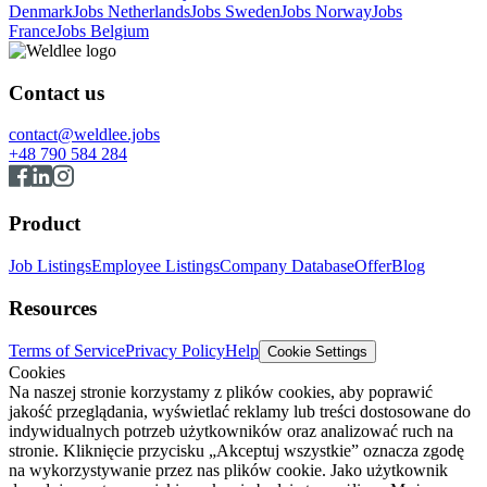
Denmark
Jobs Netherlands
Jobs Sweden
Jobs Norway
Jobs
France
Jobs Belgium
Contact us
contact@weldlee.jobs
+48 790 584 284
Product
Job Listings
Employee Listings
Company Database
Offer
Blog
Resources
Terms of Service
Privacy Policy
Help
Cookie Settings
Cookies
Na naszej stronie korzystamy z plików cookies, aby poprawić
jakość przeglądania, wyświetlać reklamy lub treści dostosowane do
indywidualnych potrzeb użytkowników oraz analizować ruch na
stronie. Kliknięcie przycisku „Akceptuj wszystkie” oznacza zgodę
na wykorzystywanie przez nas plików cookie. Jako użytkownik