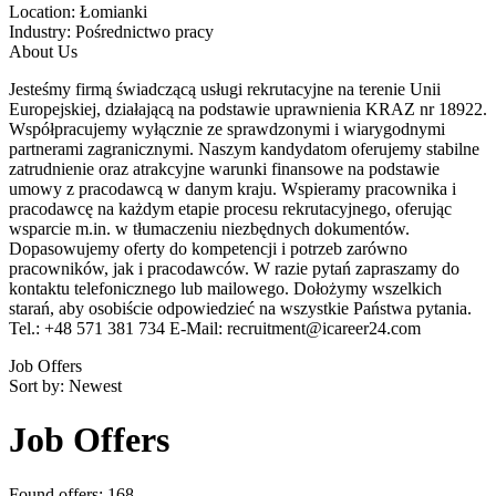
Location:
Łomianki
Industry:
Pośrednictwo pracy
About Us
Jesteśmy firmą świadczącą usługi rekrutacyjne na terenie Unii
Europejskiej, działającą na podstawie uprawnienia KRAZ nr 18922.
Współpracujemy wyłącznie ze sprawdzonymi i wiarygodnymi
partnerami zagranicznymi. Naszym kandydatom oferujemy stabilne
zatrudnienie oraz atrakcyjne warunki finansowe na podstawie
umowy z pracodawcą w danym kraju. Wspieramy pracownika i
pracodawcę na każdym etapie procesu rekrutacyjnego, oferując
wsparcie m.in. w tłumaczeniu niezbędnych dokumentów.
Dopasowujemy oferty do kompetencji i potrzeb zarówno
pracowników, jak i pracodawców. W razie pytań zapraszamy do
kontaktu telefonicznego lub mailowego. Dołożymy wszelkich
starań, aby osobiście odpowiedzieć na wszystkie Państwa pytania.
Tel.: +48 571 381 734 E-Mail: recruitment@icareer24.com
Job Offers
Sort by:
Newest
Job Offers
Found offers: 168