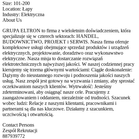
Size:
101-200
Location:
Łapy
Industry:
Elektryczna
About Us
GRUPA ELTRON to firma z wieloletnim doświadczeniem, która
specjalizuje się w czterech sektorach: HANDEL,
BUDOWNICTWO, PROJEKT i SERWIS. Nasza firma oferuje
kompleksowe usługi obejmujące sprzedaż produktów i urządzeń
elektrycznych, projektowanie, doradztwo oraz wykonawstwo
elektryczne. Nasza misja to dostarczanie rozwiązań
elektrotechnicznych najwyższej jakości. W naszej codziennej pracy
kierujemy się trzema głównymi wartościami: Ciągłe doskonalenie:
Dążymy do nieustannego rozwoju i podnoszenia jakości naszych
usług. Nasz zespół jest gotowy na wyzwania i zmiany, aby sprostać
oczekiwaniom naszych klientów. Wytrwałość: Jesteśmy
zdeterminowani, aby osiągnąć nasze cele. Pracujemy z
zaangażowaniem i oddaniem, niezależnie od trudności. Szacunek
wobec ludzi: Relacje z naszymi klientami, pracownikami i
partnerami są dla nas kluczowe. Działamy z szacunkiem,
uczciwością i otwartością.
Contact Persons
Zespół Rekrutacji
887939772