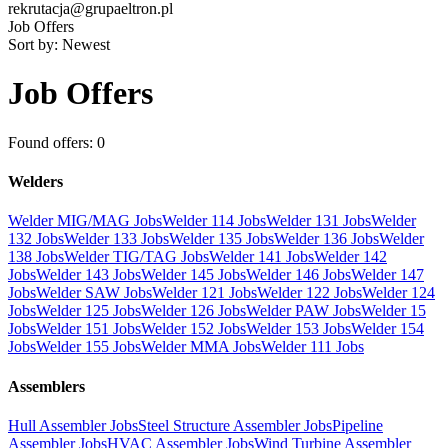
rekrutacja@grupaeltron.pl
Job Offers
Sort by:
Newest
Job Offers
Found offers: 0
Welders
Welder MIG/MAG Jobs
Welder 114 Jobs
Welder 131 Jobs
Welder
132 Jobs
Welder 133 Jobs
Welder 135 Jobs
Welder 136 Jobs
Welder
138 Jobs
Welder TIG/TAG Jobs
Welder 141 Jobs
Welder 142
Jobs
Welder 143 Jobs
Welder 145 Jobs
Welder 146 Jobs
Welder 147
Jobs
Welder SAW Jobs
Welder 121 Jobs
Welder 122 Jobs
Welder 124
Jobs
Welder 125 Jobs
Welder 126 Jobs
Welder PAW Jobs
Welder 15
Jobs
Welder 151 Jobs
Welder 152 Jobs
Welder 153 Jobs
Welder 154
Jobs
Welder 155 Jobs
Welder MMA Jobs
Welder 111 Jobs
Assemblers
Hull Assembler Jobs
Steel Structure Assembler Jobs
Pipeline
Assembler Jobs
HVAC Assembler Jobs
Wind Turbine Assembler