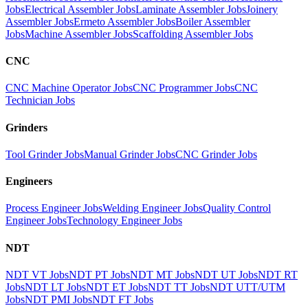
Jobs
Electrical Assembler Jobs
Laminate Assembler Jobs
Joinery
Assembler Jobs
Ermeto Assembler Jobs
Boiler Assembler
Jobs
Machine Assembler Jobs
Scaffolding Assembler Jobs
CNC
CNC Machine Operator Jobs
CNC Programmer Jobs
CNC
Technician Jobs
Grinders
Tool Grinder Jobs
Manual Grinder Jobs
CNC Grinder Jobs
Engineers
Process Engineer Jobs
Welding Engineer Jobs
Quality Control
Engineer Jobs
Technology Engineer Jobs
NDT
NDT VT Jobs
NDT PT Jobs
NDT MT Jobs
NDT UT Jobs
NDT RT
Jobs
NDT LT Jobs
NDT ET Jobs
NDT TT Jobs
NDT UTT/UTM
Jobs
NDT PMI Jobs
NDT FT Jobs