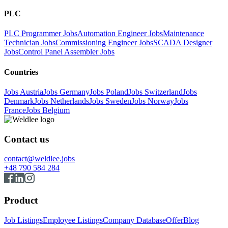
PLC
PLC Programmer Jobs
Automation Engineer Jobs
Maintenance
Technician Jobs
Commissioning Engineer Jobs
SCADA Designer
Jobs
Control Panel Assembler Jobs
Countries
Jobs Austria
Jobs Germany
Jobs Poland
Jobs Switzerland
Jobs
Denmark
Jobs Netherlands
Jobs Sweden
Jobs Norway
Jobs
France
Jobs Belgium
Contact us
contact@weldlee.jobs
+48 790 584 284
Product
Job Listings
Employee Listings
Company Database
Offer
Blog