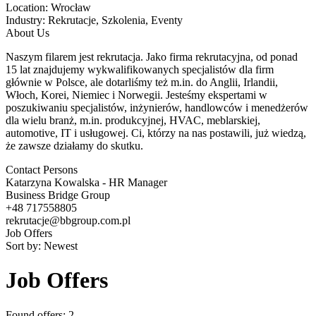
Location:
Wrocław
Industry:
Rekrutacje, Szkolenia, Eventy
About Us
Naszym filarem jest rekrutacja. Jako firma rekrutacyjna, od ponad
15 lat znajdujemy wykwalifikowanych specjalistów dla firm
głównie w Polsce, ale dotarliśmy też m.in. do Anglii, Irlandii,
Włoch, Korei, Niemiec i Norwegii. Jesteśmy ekspertami w
poszukiwaniu specjalistów, inżynierów, handlowców i menedżerów
dla wielu branż, m.in. produkcyjnej, HVAC, meblarskiej,
automotive, IT i usługowej. Ci, którzy na nas postawili, już wiedzą,
że zawsze działamy do skutku.
Contact Persons
Katarzyna Kowalska - HR Manager
Business Bridge Group
+48 717558805
rekrutacje@bbgroup.com.pl
Job Offers
Sort by:
Newest
Job Offers
Found offers: 2