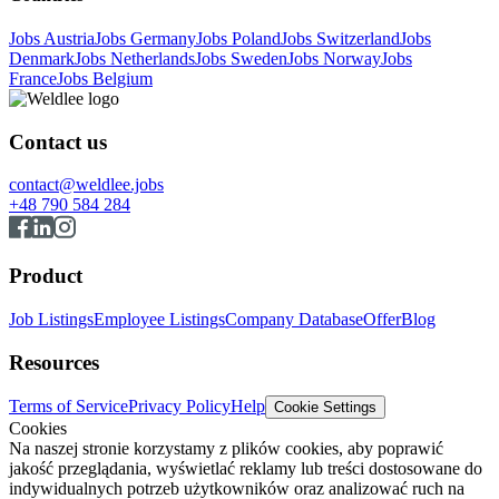
Jobs Austria
Jobs Germany
Jobs Poland
Jobs Switzerland
Jobs
Denmark
Jobs Netherlands
Jobs Sweden
Jobs Norway
Jobs
France
Jobs Belgium
Contact us
contact@weldlee.jobs
+48 790 584 284
Product
Job Listings
Employee Listings
Company Database
Offer
Blog
Resources
Terms of Service
Privacy Policy
Help
Cookie Settings
Cookies
Na naszej stronie korzystamy z plików cookies, aby poprawić
jakość przeglądania, wyświetlać reklamy lub treści dostosowane do
indywidualnych potrzeb użytkowników oraz analizować ruch na