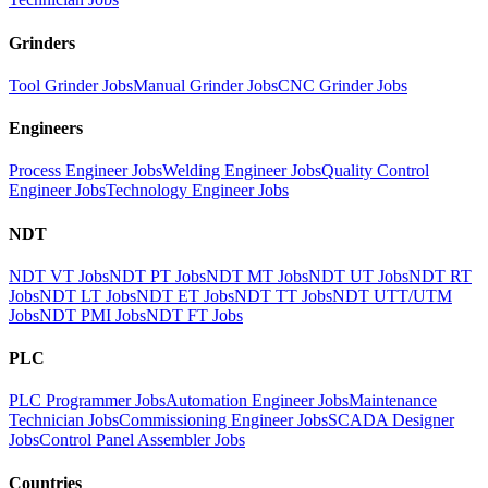
Grinders
Tool Grinder Jobs
Manual Grinder Jobs
CNC Grinder Jobs
Engineers
Process Engineer Jobs
Welding Engineer Jobs
Quality Control
Engineer Jobs
Technology Engineer Jobs
NDT
NDT VT Jobs
NDT PT Jobs
NDT MT Jobs
NDT UT Jobs
NDT RT
Jobs
NDT LT Jobs
NDT ET Jobs
NDT TT Jobs
NDT UTT/UTM
Jobs
NDT PMI Jobs
NDT FT Jobs
PLC
PLC Programmer Jobs
Automation Engineer Jobs
Maintenance
Technician Jobs
Commissioning Engineer Jobs
SCADA Designer
Jobs
Control Panel Assembler Jobs
Countries