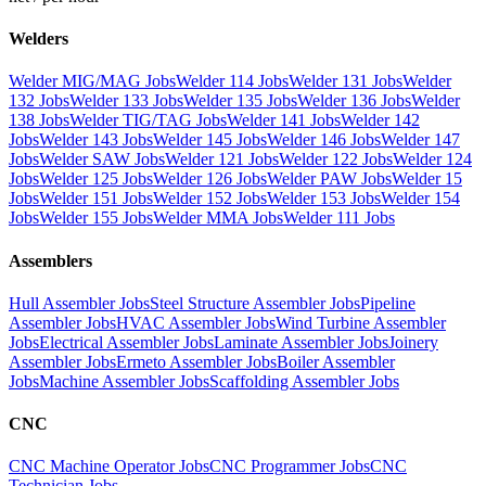
Welders
Welder MIG/MAG Jobs
Welder 114 Jobs
Welder 131 Jobs
Welder
132 Jobs
Welder 133 Jobs
Welder 135 Jobs
Welder 136 Jobs
Welder
138 Jobs
Welder TIG/TAG Jobs
Welder 141 Jobs
Welder 142
Jobs
Welder 143 Jobs
Welder 145 Jobs
Welder 146 Jobs
Welder 147
Jobs
Welder SAW Jobs
Welder 121 Jobs
Welder 122 Jobs
Welder 124
Jobs
Welder 125 Jobs
Welder 126 Jobs
Welder PAW Jobs
Welder 15
Jobs
Welder 151 Jobs
Welder 152 Jobs
Welder 153 Jobs
Welder 154
Jobs
Welder 155 Jobs
Welder MMA Jobs
Welder 111 Jobs
Assemblers
Hull Assembler Jobs
Steel Structure Assembler Jobs
Pipeline
Assembler Jobs
HVAC Assembler Jobs
Wind Turbine Assembler
Jobs
Electrical Assembler Jobs
Laminate Assembler Jobs
Joinery
Assembler Jobs
Ermeto Assembler Jobs
Boiler Assembler
Jobs
Machine Assembler Jobs
Scaffolding Assembler Jobs
CNC
CNC Machine Operator Jobs
CNC Programmer Jobs
CNC
Technician Jobs