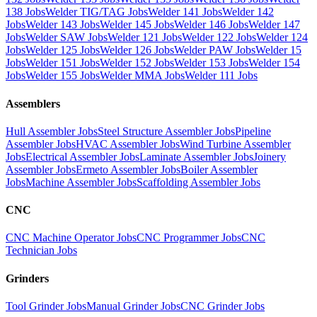
138 Jobs
Welder TIG/TAG Jobs
Welder 141 Jobs
Welder 142
Jobs
Welder 143 Jobs
Welder 145 Jobs
Welder 146 Jobs
Welder 147
Jobs
Welder SAW Jobs
Welder 121 Jobs
Welder 122 Jobs
Welder 124
Jobs
Welder 125 Jobs
Welder 126 Jobs
Welder PAW Jobs
Welder 15
Jobs
Welder 151 Jobs
Welder 152 Jobs
Welder 153 Jobs
Welder 154
Jobs
Welder 155 Jobs
Welder MMA Jobs
Welder 111 Jobs
Assemblers
Hull Assembler Jobs
Steel Structure Assembler Jobs
Pipeline
Assembler Jobs
HVAC Assembler Jobs
Wind Turbine Assembler
Jobs
Electrical Assembler Jobs
Laminate Assembler Jobs
Joinery
Assembler Jobs
Ermeto Assembler Jobs
Boiler Assembler
Jobs
Machine Assembler Jobs
Scaffolding Assembler Jobs
CNC
CNC Machine Operator Jobs
CNC Programmer Jobs
CNC
Technician Jobs
Grinders
Tool Grinder Jobs
Manual Grinder Jobs
CNC Grinder Jobs