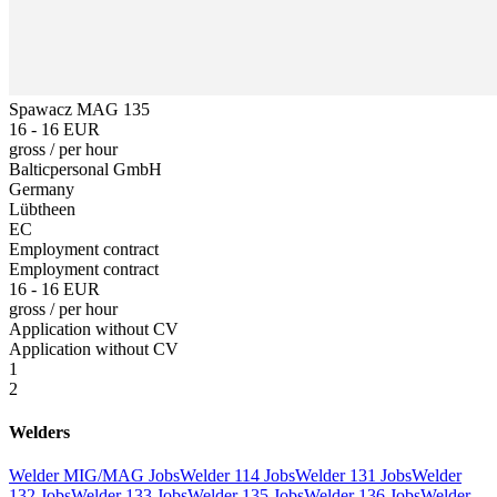
Spawacz MAG 135
16 - 16 EUR
gross
/
per hour
Balticpersonal GmbH
Germany
Lübtheen
EC
Employment contract
Employment contract
16 - 16 EUR
gross
/
per hour
Application without CV
Application without CV
1
2
Welders
Welder MIG/MAG Jobs
Welder 114 Jobs
Welder 131 Jobs
Welder
132 Jobs
Welder 133 Jobs
Welder 135 Jobs
Welder 136 Jobs
Welder