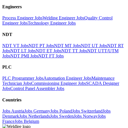
Engineers
Process Engineer Jobs
Welding Engineer Jobs
Quality Control
Engineer Jobs
Technology Engineer Jobs
NDT
NDT VT Jobs
NDT PT Jobs
NDT MT Jobs
NDT UT Jobs
NDT RT
Jobs
NDT LT Jobs
NDT ET Jobs
NDT TT Jobs
NDT UTT/UTM
Jobs
NDT PMI Jobs
NDT FT Jobs
PLC
PLC Programmer Jobs
Automation Engineer Jobs
Maintenance
Technician Jobs
Commissioning Engineer Jobs
SCADA Designer
Jobs
Control Panel Assembler Jobs
Countries
Jobs Austria
Jobs Germany
Jobs Poland
Jobs Switzerland
Jobs
Denmark
Jobs Netherlands
Jobs Sweden
Jobs Norway
Jobs
France
Jobs Belgium