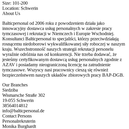
Size:
101-200
Location:
Schwerin
About Us
Balticpersonal od 2006 roku z powodzeniem działa jako
innowacyjny dostawca usług personalnych w zakresie pracy
tymczasowej i rekrutacji w Niemczech i Europie Wschodniej.
Konsultanci Balticpersonal to specjaliści, którzy przeciwdziałają
rosnącemu niedoborowi wykwalifikowanej siły roboczej w naszym
kraju. Wszechstronność naszych strategii rekrutacji personelu
wyraźnie odróżnia nas od konkurencji. Nie trzeba dodawać, że
jesteśmy certyfikowanym dostawcą usług personalnych zgodnie z
AZAV i posiadamy nieograniczoną licencję na zatrudnienie
tymczasowe. Wszyscy nasi pracownicy cieszą się również
bezpieczeństwem naszych układów zbiorowych pracy BAP-DGB.
Our Branches
Siedziba
Wismarsche Straße 302
19-055 Schwerin
38564014812
info@balticpersonal.de
Contact Persons
Personalrekruterin
Monika Burghardt