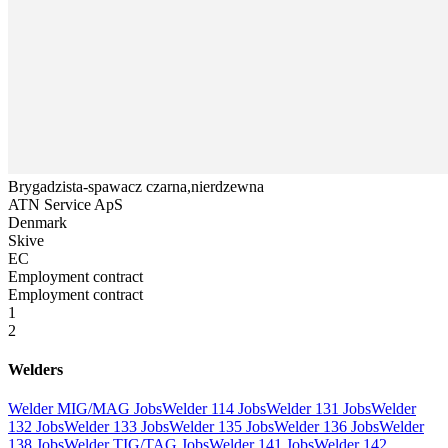
Brygadzista-spawacz czarna,nierdzewna
ATN Service ApS
Denmark
Skive
EC
Employment contract
Employment contract
1
2
Welders
Welder MIG/MAG Jobs
Welder 114 Jobs
Welder 131 Jobs
Welder
132 Jobs
Welder 133 Jobs
Welder 135 Jobs
Welder 136 Jobs
Welder
138 Jobs
Welder TIG/TAG Jobs
Welder 141 Jobs
Welder 142