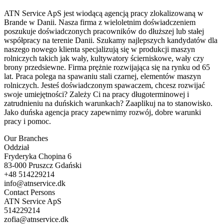
ATN Service ApS jest wiodącą agencją pracy zlokalizowaną w
Brande w Danii. Nasza firma z wieloletnim doświadczeniem
poszukuje doświadczonych pracowników do dłuższej lub stałej
współpracy na terenie Danii. Szukamy najlepszych kandydatów dla
naszego nowego klienta specjalizują się w produkcji maszyn
rolniczych takich jak wały, kultywatory ścierniskowe, wały czy
brony przedsiewne. Firma prężnie rozwijająca się na rynku od 65
lat. Praca polega na spawaniu stali czarnej, elementów maszyn
rolniczych. Jesteś doświadczonym spawaczem, chcesz rozwijać
swoje umiejętności? Zależy Ci na pracy długoterminowej i
zatrudnieniu na duńskich warunkach? Zaaplikuj na to stanowisko.
Jako duńska agencja pracy zapewnimy rozwój, dobre warunki
pracy i pomoc.
Our Branches
Oddział
Fryderyka Chopina 6
83-000 Pruszcz Gdański
+48 514229214
info@atnservice.dk
Contact Persons
ATN Service ApS
514229214
zofia@atnservice.dk