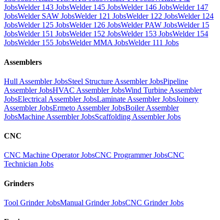
Jobs
Welder 143 Jobs
Welder 145 Jobs
Welder 146 Jobs
Welder 147
Jobs
Welder SAW Jobs
Welder 121 Jobs
Welder 122 Jobs
Welder 124
Jobs
Welder 125 Jobs
Welder 126 Jobs
Welder PAW Jobs
Welder 15
Jobs
Welder 151 Jobs
Welder 152 Jobs
Welder 153 Jobs
Welder 154
Jobs
Welder 155 Jobs
Welder MMA Jobs
Welder 111 Jobs
Assemblers
Hull Assembler Jobs
Steel Structure Assembler Jobs
Pipeline
Assembler Jobs
HVAC Assembler Jobs
Wind Turbine Assembler
Jobs
Electrical Assembler Jobs
Laminate Assembler Jobs
Joinery
Assembler Jobs
Ermeto Assembler Jobs
Boiler Assembler
Jobs
Machine Assembler Jobs
Scaffolding Assembler Jobs
CNC
CNC Machine Operator Jobs
CNC Programmer Jobs
CNC
Technician Jobs
Grinders
Tool Grinder Jobs
Manual Grinder Jobs
CNC Grinder Jobs