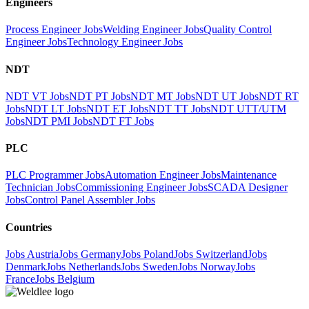
Engineers
Process Engineer Jobs
Welding Engineer Jobs
Quality Control
Engineer Jobs
Technology Engineer Jobs
NDT
NDT VT Jobs
NDT PT Jobs
NDT MT Jobs
NDT UT Jobs
NDT RT
Jobs
NDT LT Jobs
NDT ET Jobs
NDT TT Jobs
NDT UTT/UTM
Jobs
NDT PMI Jobs
NDT FT Jobs
PLC
PLC Programmer Jobs
Automation Engineer Jobs
Maintenance
Technician Jobs
Commissioning Engineer Jobs
SCADA Designer
Jobs
Control Panel Assembler Jobs
Countries
Jobs Austria
Jobs Germany
Jobs Poland
Jobs Switzerland
Jobs
Denmark
Jobs Netherlands
Jobs Sweden
Jobs Norway
Jobs
France
Jobs Belgium