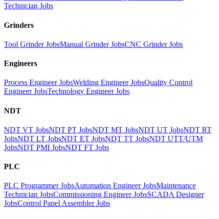
Technician Jobs
Grinders
Tool Grinder Jobs
Manual Grinder Jobs
CNC Grinder Jobs
Engineers
Process Engineer Jobs
Welding Engineer Jobs
Quality Control
Engineer Jobs
Technology Engineer Jobs
NDT
NDT VT Jobs
NDT PT Jobs
NDT MT Jobs
NDT UT Jobs
NDT RT
Jobs
NDT LT Jobs
NDT ET Jobs
NDT TT Jobs
NDT UTT/UTM
Jobs
NDT PMI Jobs
NDT FT Jobs
PLC
PLC Programmer Jobs
Automation Engineer Jobs
Maintenance
Technician Jobs
Commissioning Engineer Jobs
SCADA Designer
Jobs
Control Panel Assembler Jobs