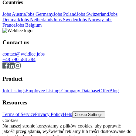
Countries
Jobs Austria
Jobs Germany
Jobs Poland
Jobs Switzerland
Jobs
Denmark
Jobs Netherlands
Jobs Sweden
Jobs Norway
Jobs
France
Jobs Belgium
Contact us
contact@weldlee.jobs
+48 790 584 284
Product
Job Listings
Employee Listings
Company Database
Offer
Blog
Resources
Terms of Service
Privacy Policy
Help
Cookie Settings
Cookies
Na naszej stronie korzystamy z plików cookies, aby poprawić
jakość przeglądania, wyświetlać reklamy lub treści dostosowane do