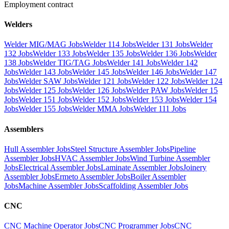
Employment contract
Welders
Welder MIG/MAG Jobs
Welder 114 Jobs
Welder 131 Jobs
Welder
132 Jobs
Welder 133 Jobs
Welder 135 Jobs
Welder 136 Jobs
Welder
138 Jobs
Welder TIG/TAG Jobs
Welder 141 Jobs
Welder 142
Jobs
Welder 143 Jobs
Welder 145 Jobs
Welder 146 Jobs
Welder 147
Jobs
Welder SAW Jobs
Welder 121 Jobs
Welder 122 Jobs
Welder 124
Jobs
Welder 125 Jobs
Welder 126 Jobs
Welder PAW Jobs
Welder 15
Jobs
Welder 151 Jobs
Welder 152 Jobs
Welder 153 Jobs
Welder 154
Jobs
Welder 155 Jobs
Welder MMA Jobs
Welder 111 Jobs
Assemblers
Hull Assembler Jobs
Steel Structure Assembler Jobs
Pipeline
Assembler Jobs
HVAC Assembler Jobs
Wind Turbine Assembler
Jobs
Electrical Assembler Jobs
Laminate Assembler Jobs
Joinery
Assembler Jobs
Ermeto Assembler Jobs
Boiler Assembler
Jobs
Machine Assembler Jobs
Scaffolding Assembler Jobs
CNC
CNC Machine Operator Jobs
CNC Programmer Jobs
CNC