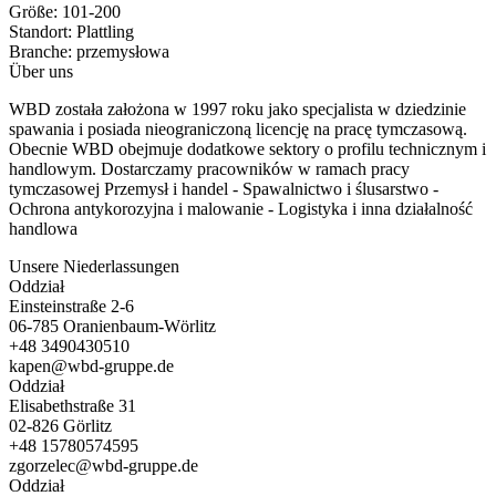
Größe:
101-200
Standort:
Plattling
Branche:
przemysłowa
Über uns
WBD została założona w 1997 roku jako specjalista w dziedzinie
spawania i posiada nieograniczoną licencję na pracę tymczasową.
Obecnie WBD obejmuje dodatkowe sektory o profilu technicznym i
handlowym. Dostarczamy pracowników w ramach pracy
tymczasowej Przemysł i handel - Spawalnictwo i ślusarstwo -
Ochrona antykorozyjna i malowanie - Logistyka i inna działalność
handlowa
Unsere Niederlassungen
Oddział
Einsteinstraße 2-6
06-785 Oranienbaum-Wörlitz
+48 3490430510
kapen@wbd-gruppe.de
Oddział
Elisabethstraße 31
02-826 Görlitz
+48 15780574595
zgorzelec@wbd-gruppe.de
Oddział