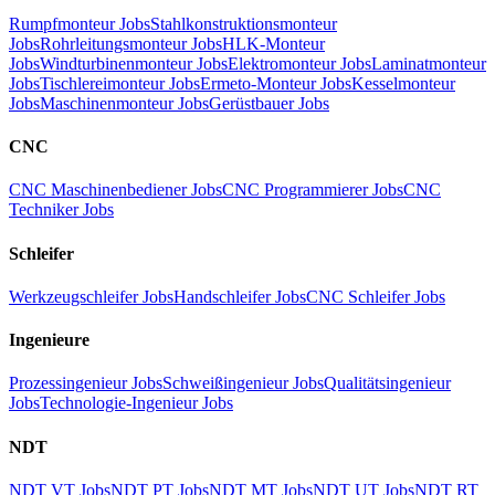
Rumpfmonteur Jobs
Stahlkonstruktionsmonteur
Jobs
Rohrleitungsmonteur Jobs
HLK-Monteur
Jobs
Windturbinenmonteur Jobs
Elektromonteur Jobs
Laminatmonteur
Jobs
Tischlereimonteur Jobs
Ermeto-Monteur Jobs
Kesselmonteur
Jobs
Maschinenmonteur Jobs
Gerüstbauer Jobs
CNC
CNC Maschinenbediener Jobs
CNC Programmierer Jobs
CNC
Techniker Jobs
Schleifer
Werkzeugschleifer Jobs
Handschleifer Jobs
CNC Schleifer Jobs
Ingenieure
Prozessingenieur Jobs
Schweißingenieur Jobs
Qualitätsingenieur
Jobs
Technologie-Ingenieur Jobs
NDT
NDT VT Jobs
NDT PT Jobs
NDT MT Jobs
NDT UT Jobs
NDT RT