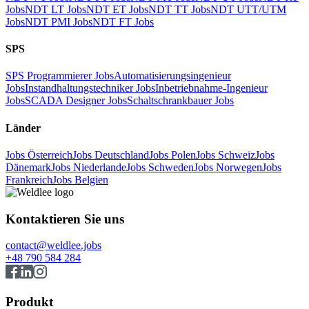
Jobs
NDT LT Jobs
NDT ET Jobs
NDT TT Jobs
NDT UTT/UTM
Jobs
NDT PMI Jobs
NDT FT Jobs
SPS
SPS Programmierer Jobs
Automatisierungsingenieur
Jobs
Instandhaltungstechniker Jobs
Inbetriebnahme-Ingenieur
Jobs
SCADA Designer Jobs
Schaltschrankbauer Jobs
Länder
Jobs Österreich
Jobs Deutschland
Jobs Polen
Jobs Schweiz
Jobs
Dänemark
Jobs Niederlande
Jobs Schweden
Jobs Norwegen
Jobs
Frankreich
Jobs Belgien
Kontaktieren Sie uns
contact@weldlee.jobs
+48 790 584 284
Produkt