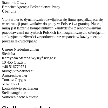
Standort:
Olsztyn
Branche:
Agencja Pośrednictwa Pracy
Über uns
Vip Partner to dynamicznie rozwijająca się firma specjalizująca się
w rekrutacji pracowników do pracy w Polsce i za granicą. Naszą
misją jest łączenie kompetentnych kandydatów z renomowanymi
pracodawcami na rynkach Polskich jak i zagranicznych, oferując im
atrakcyjne możliwości zawodowe oraz wsparcie w każdym etapie
procesu rekrutacyjnego.
Unsere Niederlassungen
Siedziba
Kardynała Stefana Wyszyńskiego 8
10-455 Olsztyn
+48 516779771
biuro@vip-partner.eu
Ansprechpartner
Tomasz Grygas
516799771
kontakt@vip-partner.eu
Stellenangebote
Sortieren nach:
Neueste