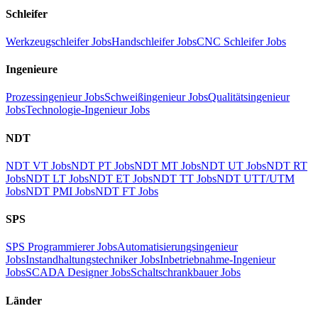
Schleifer
Werkzeugschleifer Jobs
Handschleifer Jobs
CNC Schleifer Jobs
Ingenieure
Prozessingenieur Jobs
Schweißingenieur Jobs
Qualitätsingenieur
Jobs
Technologie-Ingenieur Jobs
NDT
NDT VT Jobs
NDT PT Jobs
NDT MT Jobs
NDT UT Jobs
NDT RT
Jobs
NDT LT Jobs
NDT ET Jobs
NDT TT Jobs
NDT UTT/UTM
Jobs
NDT PMI Jobs
NDT FT Jobs
SPS
SPS Programmierer Jobs
Automatisierungsingenieur
Jobs
Instandhaltungstechniker Jobs
Inbetriebnahme-Ingenieur
Jobs
SCADA Designer Jobs
Schaltschrankbauer Jobs
Länder