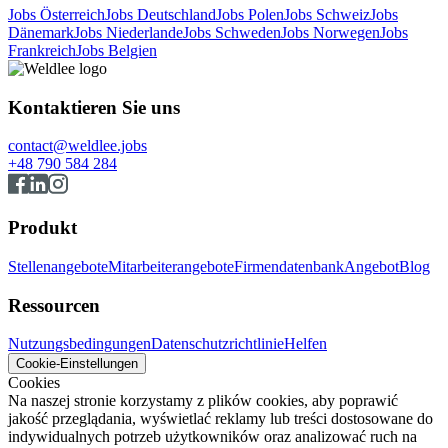
Jobs Österreich
Jobs Deutschland
Jobs Polen
Jobs Schweiz
Jobs
Dänemark
Jobs Niederlande
Jobs Schweden
Jobs Norwegen
Jobs
Frankreich
Jobs Belgien
Kontaktieren Sie uns
contact@weldlee.jobs
+48 790 584 284
Produkt
Stellenangebote
Mitarbeiterangebote
Firmendatenbank
Angebot
Blog
Ressourcen
Nutzungsbedingungen
Datenschutzrichtlinie
Helfen
Cookie-Einstellungen
Cookies
Na naszej stronie korzystamy z plików cookies, aby poprawić
jakość przeglądania, wyświetlać reklamy lub treści dostosowane do
indywidualnych potrzeb użytkowników oraz analizować ruch na