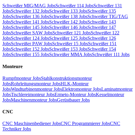
Schweißer MIG/MAG Jobs
Schweißer 114 Jobs
Schweißer 131
Jobs
Schweißer 132 Jobs
Schweißer 133 Jobs
Schweißer 135
Jobs
Schweißer 136 Jobs
Schweißer 138 Jobs
Schweißer TIG/TAG
Jobs
Schweißer 141 Jobs
Schweißer 142 Jobs
Schweißer 143
Jobs
Schweißer 145 Jobs
Schweißer 146 Jobs
Schweißer 147
Jobs
Schweißer SAW Jobs
Schweißer 121 Jobs
Schweißer 122
Jobs
Schweißer 124 Jobs
Schweißer 125 Jobs
Schweißer 126
Jobs
Schweißer PAW Jobs
Schweißer 15 Jobs
Schweißer 151
Jobs
Schweißer 152 Jobs
Schweißer 153 Jobs
Schweißer 154
Jobs
Schweißer 155 Jobs
Schweißer MMA Jobs
Schweißer 111 Jobs
Monteure
Rumpfmonteur Jobs
Stahlkonstruktionsmonteur
Jobs
Rohrleitungsmonteur Jobs
HLK-Monteur
Jobs
Windturbinenmonteur Jobs
Elektromonteur Jobs
Laminatmonteur
Jobs
Tischlereimonteur Jobs
Ermeto-Monteur Jobs
Kesselmonteur
Jobs
Maschinenmonteur Jobs
Gerüstbauer Jobs
CNC
CNC Maschinenbediener Jobs
CNC Programmierer Jobs
CNC
Techniker Jobs