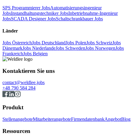
SPS Programmierer Jobs
Automatisierungsingenieur
Jobs
Instandhaltungstechniker Jobs
Inbetriebnahme-Ingenieur
Jobs
SCADA Designer Jobs
Schaltschrankbauer Jobs
Länder
Jobs Österreich
Jobs Deutschland
Jobs Polen
Jobs Schweiz
Jobs
Dänemark
Jobs Niederlande
Jobs Schweden
Jobs Norwegen
Jobs
Frankreich
Jobs Belgien
Kontaktieren Sie uns
contact@weldlee.jobs
+48 790 584 284
Produkt
Stellenangebote
Mitarbeiterangebote
Firmendatenbank
Angebot
Blog
Ressourcen