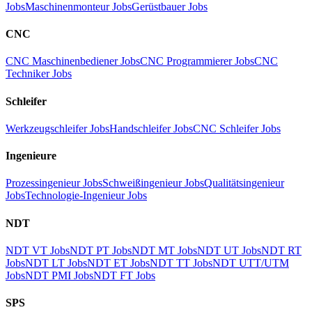
Jobs
Maschinenmonteur Jobs
Gerüstbauer Jobs
CNC
CNC Maschinenbediener Jobs
CNC Programmierer Jobs
CNC
Techniker Jobs
Schleifer
Werkzeugschleifer Jobs
Handschleifer Jobs
CNC Schleifer Jobs
Ingenieure
Prozessingenieur Jobs
Schweißingenieur Jobs
Qualitätsingenieur
Jobs
Technologie-Ingenieur Jobs
NDT
NDT VT Jobs
NDT PT Jobs
NDT MT Jobs
NDT UT Jobs
NDT RT
Jobs
NDT LT Jobs
NDT ET Jobs
NDT TT Jobs
NDT UTT/UTM
Jobs
NDT PMI Jobs
NDT FT Jobs
SPS