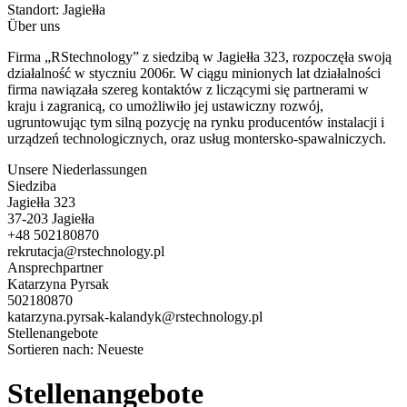
Standort:
Jagiełła
Über uns
Firma „RStechnology” z siedzibą w Jagiełła 323, rozpoczęła swoją
działalność w styczniu 2006r. W ciągu minionych lat działalności
firma nawiązała szereg kontaktów z liczącymi się partnerami w
kraju i zagranicą, co umożliwiło jej ustawiczny rozwój,
ugruntowując tym silną pozycję na rynku producentów instalacji i
urządzeń technologicznych, oraz usług montersko-spawalniczych.
Unsere Niederlassungen
Siedziba
Jagiełła 323
37-203 Jagiełła
+48 502180870
rekrutacja@rstechnology.pl
Ansprechpartner
Katarzyna Pyrsak
502180870
katarzyna.pyrsak-kalandyk@rstechnology.pl
Stellenangebote
Sortieren nach:
Neueste
Stellenangebote