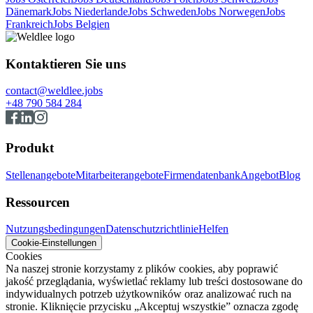
Dänemark
Jobs Niederlande
Jobs Schweden
Jobs Norwegen
Jobs
Frankreich
Jobs Belgien
Kontaktieren Sie uns
contact@weldlee.jobs
+48 790 584 284
Produkt
Stellenangebote
Mitarbeiterangebote
Firmendatenbank
Angebot
Blog
Ressourcen
Nutzungsbedingungen
Datenschutzrichtlinie
Helfen
Cookie-Einstellungen
Cookies
Na naszej stronie korzystamy z plików cookies, aby poprawić
jakość przeglądania, wyświetlać reklamy lub treści dostosowane do
indywidualnych potrzeb użytkowników oraz analizować ruch na
stronie. Kliknięcie przycisku „Akceptuj wszystkie” oznacza zgodę