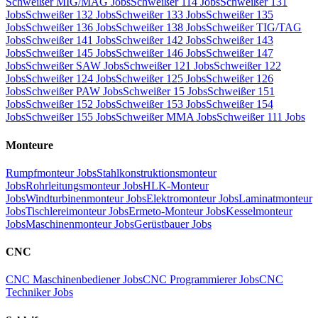
Schweißer MIG/MAG Jobs
Schweißer 114 Jobs
Schweißer 131
Jobs
Schweißer 132 Jobs
Schweißer 133 Jobs
Schweißer 135
Jobs
Schweißer 136 Jobs
Schweißer 138 Jobs
Schweißer TIG/TAG
Jobs
Schweißer 141 Jobs
Schweißer 142 Jobs
Schweißer 143
Jobs
Schweißer 145 Jobs
Schweißer 146 Jobs
Schweißer 147
Jobs
Schweißer SAW Jobs
Schweißer 121 Jobs
Schweißer 122
Jobs
Schweißer 124 Jobs
Schweißer 125 Jobs
Schweißer 126
Jobs
Schweißer PAW Jobs
Schweißer 15 Jobs
Schweißer 151
Jobs
Schweißer 152 Jobs
Schweißer 153 Jobs
Schweißer 154
Jobs
Schweißer 155 Jobs
Schweißer MMA Jobs
Schweißer 111 Jobs
Monteure
Rumpfmonteur Jobs
Stahlkonstruktionsmonteur
Jobs
Rohrleitungsmonteur Jobs
HLK-Monteur
Jobs
Windturbinenmonteur Jobs
Elektromonteur Jobs
Laminatmonteur
Jobs
Tischlereimonteur Jobs
Ermeto-Monteur Jobs
Kesselmonteur
Jobs
Maschinenmonteur Jobs
Gerüstbauer Jobs
CNC
CNC Maschinenbediener Jobs
CNC Programmierer Jobs
CNC
Techniker Jobs