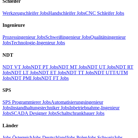
Schleifer
Werkzeugschleifer Jobs
Handschleifer Jobs
CNC Schleifer Jobs
Ingenieure
Prozessingenieur Jobs
Schweißingenieur Jobs
Qualitätsingenieur
Jobs
Technologie-Ingenieur Jobs
NDT
NDT VT Jobs
NDT PT Jobs
NDT MT Jobs
NDT UT Jobs
NDT RT
Jobs
NDT LT Jobs
NDT ET Jobs
NDT TT Jobs
NDT UTT/UTM
Jobs
NDT PMI Jobs
NDT FT Jobs
SPS
SPS Programmierer Jobs
Automatisierungsingenieur
Jobs
Instandhaltungstechniker Jobs
Inbetriebnahme-Ingenieur
Jobs
SCADA Designer Jobs
Schaltschrankbauer Jobs
Länder
Jobs Österreich
Jobs Deutschland
Jobs Polen
Jobs Schweiz
Jobs