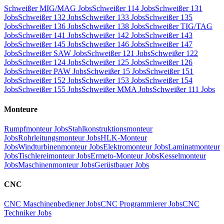
Schweißer MIG/MAG Jobs
Schweißer 114 Jobs
Schweißer 131
Jobs
Schweißer 132 Jobs
Schweißer 133 Jobs
Schweißer 135
Jobs
Schweißer 136 Jobs
Schweißer 138 Jobs
Schweißer TIG/TAG
Jobs
Schweißer 141 Jobs
Schweißer 142 Jobs
Schweißer 143
Jobs
Schweißer 145 Jobs
Schweißer 146 Jobs
Schweißer 147
Jobs
Schweißer SAW Jobs
Schweißer 121 Jobs
Schweißer 122
Jobs
Schweißer 124 Jobs
Schweißer 125 Jobs
Schweißer 126
Jobs
Schweißer PAW Jobs
Schweißer 15 Jobs
Schweißer 151
Jobs
Schweißer 152 Jobs
Schweißer 153 Jobs
Schweißer 154
Jobs
Schweißer 155 Jobs
Schweißer MMA Jobs
Schweißer 111 Jobs
Monteure
Rumpfmonteur Jobs
Stahlkonstruktionsmonteur
Jobs
Rohrleitungsmonteur Jobs
HLK-Monteur
Jobs
Windturbinenmonteur Jobs
Elektromonteur Jobs
Laminatmonteur
Jobs
Tischlereimonteur Jobs
Ermeto-Monteur Jobs
Kesselmonteur
Jobs
Maschinenmonteur Jobs
Gerüstbauer Jobs
CNC
CNC Maschinenbediener Jobs
CNC Programmierer Jobs
CNC
Techniker Jobs