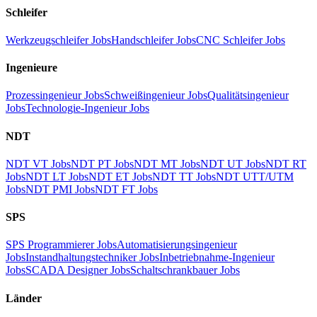
Schleifer
Werkzeugschleifer Jobs
Handschleifer Jobs
CNC Schleifer Jobs
Ingenieure
Prozessingenieur Jobs
Schweißingenieur Jobs
Qualitätsingenieur
Jobs
Technologie-Ingenieur Jobs
NDT
NDT VT Jobs
NDT PT Jobs
NDT MT Jobs
NDT UT Jobs
NDT RT
Jobs
NDT LT Jobs
NDT ET Jobs
NDT TT Jobs
NDT UTT/UTM
Jobs
NDT PMI Jobs
NDT FT Jobs
SPS
SPS Programmierer Jobs
Automatisierungsingenieur
Jobs
Instandhaltungstechniker Jobs
Inbetriebnahme-Ingenieur
Jobs
SCADA Designer Jobs
Schaltschrankbauer Jobs
Länder