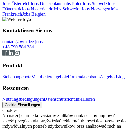
Jobs Österreich
Jobs Deutschland
Jobs Polen
Jobs Schweiz
Jobs
Dänemark
Jobs Niederlande
Jobs Schweden
Jobs Norwegen
Jobs
Frankreich
Jobs Belgien
Kontaktieren Sie uns
contact@weldlee.jobs
+48 790 584 284
Produkt
Stellenangebote
Mitarbeiterangebote
Firmendatenbank
Angebot
Blog
Ressourcen
Nutzungsbedingungen
Datenschutzrichtlinie
Helfen
Cookie-Einstellungen
Cookies
Na naszej stronie korzystamy z plików cookies, aby poprawić
jakość przeglądania, wyświetlać reklamy lub treści dostosowane do
indywidualnych potrzeb użytkowników oraz analizować ruch na