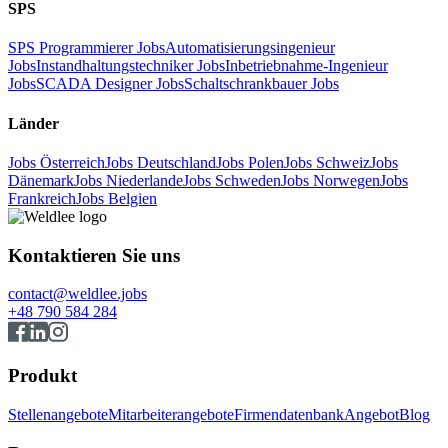
SPS
SPS Programmierer Jobs
Automatisierungsingenieur
Jobs
Instandhaltungstechniker Jobs
Inbetriebnahme-Ingenieur
Jobs
SCADA Designer Jobs
Schaltschrankbauer Jobs
Länder
Jobs Österreich
Jobs Deutschland
Jobs Polen
Jobs Schweiz
Jobs
Dänemark
Jobs Niederlande
Jobs Schweden
Jobs Norwegen
Jobs
Frankreich
Jobs Belgien
Kontaktieren Sie uns
contact@weldlee.jobs
+48 790 584 284
Produkt
Stellenangebote
Mitarbeiterangebote
Firmendatenbank
Angebot
Blog