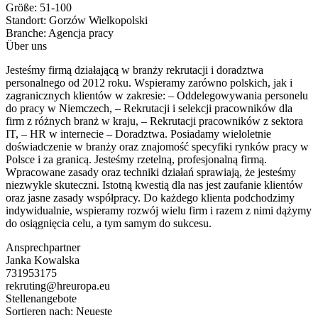
Größe:
51-100
Standort:
Gorzów Wielkopolski
Branche:
Agencja pracy
Über uns
Jesteśmy firmą działającą w branży rekrutacji i doradztwa
personalnego od 2012 roku. Wspieramy zarówno polskich, jak i
zagranicznych klientów w zakresie: – Oddelegowywania personelu
do pracy w Niemczech, – Rekrutacji i selekcji pracowników dla
firm z różnych branż w kraju, – Rekrutacji pracowników z sektora
IT, – HR w internecie – Doradztwa. Posiadamy wieloletnie
doświadczenie w branży oraz znajomość specyfiki rynków pracy w
Polsce i za granicą. Jesteśmy rzetelną, profesjonalną firmą.
Wpracowane zasady oraz techniki działań sprawiają, że jesteśmy
niezwykle skuteczni. Istotną kwestią dla nas jest zaufanie klientów
oraz jasne zasady współpracy. Do każdego klienta podchodzimy
indywidualnie, wspieramy rozwój wielu firm i razem z nimi dążymy
do osiągnięcia celu, a tym samym do sukcesu.
Ansprechpartner
Janka Kowalska
731953175
rekruting@hreuropa.eu
Stellenangebote
Sortieren nach:
Neueste