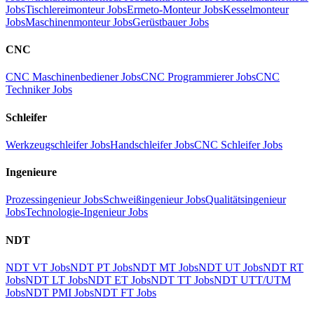
Jobs
Tischlereimonteur Jobs
Ermeto-Monteur Jobs
Kesselmonteur
Jobs
Maschinenmonteur Jobs
Gerüstbauer Jobs
CNC
CNC Maschinenbediener Jobs
CNC Programmierer Jobs
CNC
Techniker Jobs
Schleifer
Werkzeugschleifer Jobs
Handschleifer Jobs
CNC Schleifer Jobs
Ingenieure
Prozessingenieur Jobs
Schweißingenieur Jobs
Qualitätsingenieur
Jobs
Technologie-Ingenieur Jobs
NDT
NDT VT Jobs
NDT PT Jobs
NDT MT Jobs
NDT UT Jobs
NDT RT
Jobs
NDT LT Jobs
NDT ET Jobs
NDT TT Jobs
NDT UTT/UTM
Jobs
NDT PMI Jobs
NDT FT Jobs