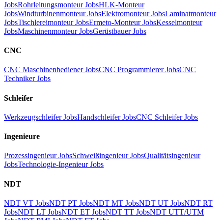
Jobs
Rohrleitungsmonteur Jobs
HLK-Monteur
Jobs
Windturbinenmonteur Jobs
Elektromonteur Jobs
Laminatmonteur
Jobs
Tischlereimonteur Jobs
Ermeto-Monteur Jobs
Kesselmonteur
Jobs
Maschinenmonteur Jobs
Gerüstbauer Jobs
CNC
CNC Maschinenbediener Jobs
CNC Programmierer Jobs
CNC
Techniker Jobs
Schleifer
Werkzeugschleifer Jobs
Handschleifer Jobs
CNC Schleifer Jobs
Ingenieure
Prozessingenieur Jobs
Schweißingenieur Jobs
Qualitätsingenieur
Jobs
Technologie-Ingenieur Jobs
NDT
NDT VT Jobs
NDT PT Jobs
NDT MT Jobs
NDT UT Jobs
NDT RT
Jobs
NDT LT Jobs
NDT ET Jobs
NDT TT Jobs
NDT UTT/UTM