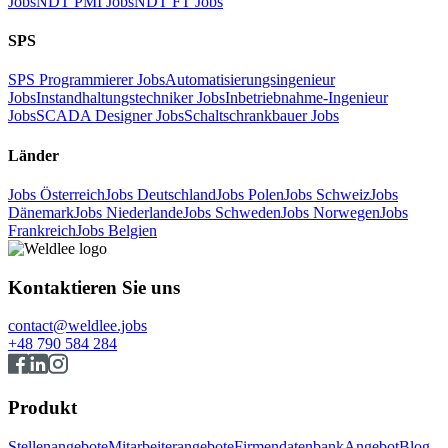
Jobs
NDT PMI Jobs
NDT FT Jobs
SPS
SPS Programmierer Jobs
Automatisierungsingenieur
Jobs
Instandhaltungstechniker Jobs
Inbetriebnahme-Ingenieur
Jobs
SCADA Designer Jobs
Schaltschrankbauer Jobs
Länder
Jobs Österreich
Jobs Deutschland
Jobs Polen
Jobs Schweiz
Jobs
Dänemark
Jobs Niederlande
Jobs Schweden
Jobs Norwegen
Jobs
Frankreich
Jobs Belgien
Kontaktieren Sie uns
contact@weldlee.jobs
+48 790 584 284
Produkt
Stellenangebote
Mitarbeiterangebote
Firmendatenbank
Angebot
Blog