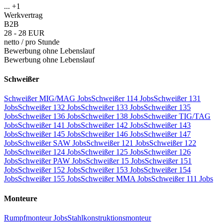
... +1
Werkvertrag
B2B
28 - 28 EUR
netto
/
pro Stunde
Bewerbung ohne Lebenslauf
Bewerbung ohne Lebenslauf
Schweißer
Schweißer MIG/MAG Jobs
Schweißer 114 Jobs
Schweißer 131
Jobs
Schweißer 132 Jobs
Schweißer 133 Jobs
Schweißer 135
Jobs
Schweißer 136 Jobs
Schweißer 138 Jobs
Schweißer TIG/TAG
Jobs
Schweißer 141 Jobs
Schweißer 142 Jobs
Schweißer 143
Jobs
Schweißer 145 Jobs
Schweißer 146 Jobs
Schweißer 147
Jobs
Schweißer SAW Jobs
Schweißer 121 Jobs
Schweißer 122
Jobs
Schweißer 124 Jobs
Schweißer 125 Jobs
Schweißer 126
Jobs
Schweißer PAW Jobs
Schweißer 15 Jobs
Schweißer 151
Jobs
Schweißer 152 Jobs
Schweißer 153 Jobs
Schweißer 154
Jobs
Schweißer 155 Jobs
Schweißer MMA Jobs
Schweißer 111 Jobs
Monteure
Rumpfmonteur Jobs
Stahlkonstruktionsmonteur