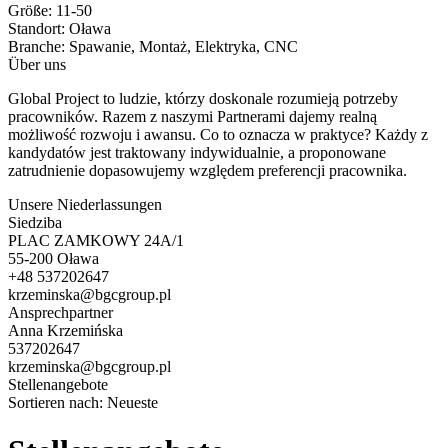
Größe:
11-50
Standort:
Oława
Branche:
Spawanie, Montaż, Elektryka, CNC
Über uns
Global Project to ludzie, którzy doskonale rozumieją potrzeby
pracowników. Razem z naszymi Partnerami dajemy realną
możliwość rozwoju i awansu. Co to oznacza w praktyce? Każdy z
kandydatów jest traktowany indywidualnie, a proponowane
zatrudnienie dopasowujemy względem preferencji pracownika.
Unsere Niederlassungen
Siedziba
PLAC ZAMKOWY 24A/1
55-200 Oława
+48 537202647
krzeminska@bgcgroup.pl
Ansprechpartner
Anna Krzemińska
537202647
krzeminska@bgcgroup.pl
Stellenangebote
Sortieren nach:
Neueste