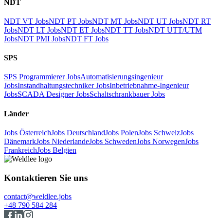
NDT
NDT VT Jobs
NDT PT Jobs
NDT MT Jobs
NDT UT Jobs
NDT RT
Jobs
NDT LT Jobs
NDT ET Jobs
NDT TT Jobs
NDT UTT/UTM
Jobs
NDT PMI Jobs
NDT FT Jobs
SPS
SPS Programmierer Jobs
Automatisierungsingenieur
Jobs
Instandhaltungstechniker Jobs
Inbetriebnahme-Ingenieur
Jobs
SCADA Designer Jobs
Schaltschrankbauer Jobs
Länder
Jobs Österreich
Jobs Deutschland
Jobs Polen
Jobs Schweiz
Jobs
Dänemark
Jobs Niederlande
Jobs Schweden
Jobs Norwegen
Jobs
Frankreich
Jobs Belgien
Kontaktieren Sie uns
contact@weldlee.jobs
+48 790 584 284