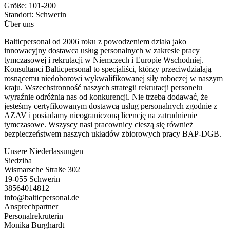
Größe:
101-200
Standort:
Schwerin
Über uns
Balticpersonal od 2006 roku z powodzeniem działa jako
innowacyjny dostawca usług personalnych w zakresie pracy
tymczasowej i rekrutacji w Niemczech i Europie Wschodniej.
Konsultanci Balticpersonal to specjaliści, którzy przeciwdziałają
rosnącemu niedoborowi wykwalifikowanej siły roboczej w naszym
kraju. Wszechstronność naszych strategii rekrutacji personelu
wyraźnie odróżnia nas od konkurencji. Nie trzeba dodawać, że
jesteśmy certyfikowanym dostawcą usług personalnych zgodnie z
AZAV i posiadamy nieograniczoną licencję na zatrudnienie
tymczasowe. Wszyscy nasi pracownicy cieszą się również
bezpieczeństwem naszych układów zbiorowych pracy BAP-DGB.
Unsere Niederlassungen
Siedziba
Wismarsche Straße 302
19-055 Schwerin
38564014812
info@balticpersonal.de
Ansprechpartner
Personalrekruterin
Monika Burghardt