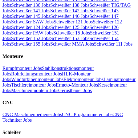
Jobs
Schweißer 136 Jobs
Schweißer 138 Jobs
Schweißer TIG/TAG
Jobs
Schweißer 141 Jobs
Schweißer 142 Jobs
Schweißer 143
Jobs
Schweißer 145 Jobs
Schweißer 146 Jobs
Schweißer 147
Jobs
Schweißer SAW Jobs
Schweißer 121 Jobs
Schweißer 122
Jobs
Schweißer 124 Jobs
Schweißer 125 Jobs
Schweißer 126
Jobs
Schweißer PAW Jobs
Schweißer 15 Jobs
Schweißer 151
Jobs
Schweißer 152 Jobs
Schweißer 153 Jobs
Schweißer 154
Jobs
Schweißer 155 Jobs
Schweißer MMA Jobs
Schweißer 111 Jobs
Monteure
Rumpfmonteur Jobs
Stahlkonstruktionsmonteur
Jobs
Rohrleitungsmonteur Jobs
HLK-Monteur
Jobs
Windturbinenmonteur Jobs
Elektromonteur Jobs
Laminatmonteur
Jobs
Tischlereimonteur Jobs
Ermeto-Monteur Jobs
Kesselmonteur
Jobs
Maschinenmonteur Jobs
Gerüstbauer Jobs
CNC
CNC Maschinenbediener Jobs
CNC Programmierer Jobs
CNC
Techniker Jobs
Schleifer