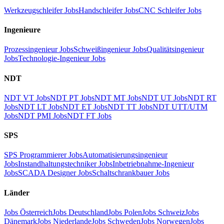
Werkzeugschleifer Jobs
Handschleifer Jobs
CNC Schleifer Jobs
Ingenieure
Prozessingenieur Jobs
Schweißingenieur Jobs
Qualitätsingenieur
Jobs
Technologie-Ingenieur Jobs
NDT
NDT VT Jobs
NDT PT Jobs
NDT MT Jobs
NDT UT Jobs
NDT RT
Jobs
NDT LT Jobs
NDT ET Jobs
NDT TT Jobs
NDT UTT/UTM
Jobs
NDT PMI Jobs
NDT FT Jobs
SPS
SPS Programmierer Jobs
Automatisierungsingenieur
Jobs
Instandhaltungstechniker Jobs
Inbetriebnahme-Ingenieur
Jobs
SCADA Designer Jobs
Schaltschrankbauer Jobs
Länder
Jobs Österreich
Jobs Deutschland
Jobs Polen
Jobs Schweiz
Jobs
Dänemark
Jobs Niederlande
Jobs Schweden
Jobs Norwegen
Jobs