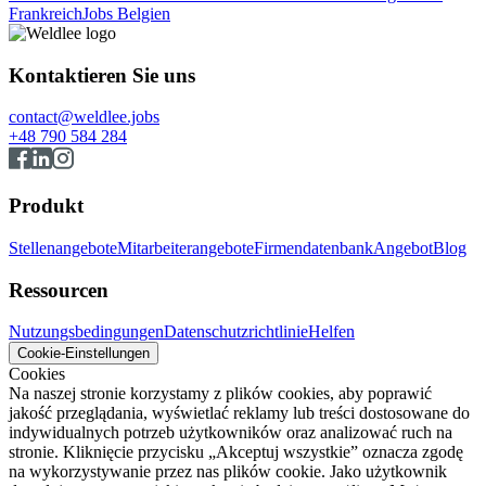
Frankreich
Jobs Belgien
Kontaktieren Sie uns
contact@weldlee.jobs
+48 790 584 284
Produkt
Stellenangebote
Mitarbeiterangebote
Firmendatenbank
Angebot
Blog
Ressourcen
Nutzungsbedingungen
Datenschutzrichtlinie
Helfen
Cookie-Einstellungen
Cookies
Na naszej stronie korzystamy z plików cookies, aby poprawić
jakość przeglądania, wyświetlać reklamy lub treści dostosowane do
indywidualnych potrzeb użytkowników oraz analizować ruch na
stronie. Kliknięcie przycisku „Akceptuj wszystkie” oznacza zgodę
na wykorzystywanie przez nas plików cookie. Jako użytkownik